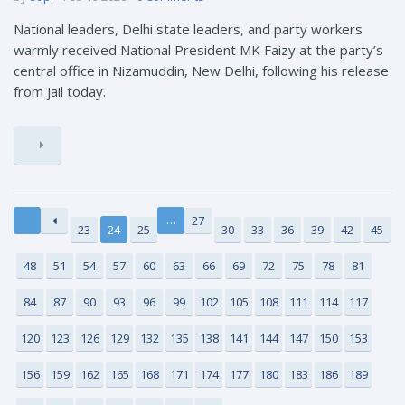
National leaders, Delhi state leaders, and party workers
warmly received National President MK Faizy at the party’s
central office in Nizamuddin, New Delhi, following his release
from jail today.
…
27
23
24
25
30
33
36
39
42
45
48
51
54
57
60
63
66
69
72
75
78
81
84
87
90
93
96
99
102
105
108
111
114
117
120
123
126
129
132
135
138
141
144
147
150
153
156
159
162
165
168
171
174
177
180
183
186
189