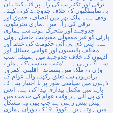
ترقی اور تکثیریت کی راہ پر لانے کیلئے ان
بے ضابطگیوں کے خلاف جدوجہد کرنے کیلئے
وقف ہے۔ ملک بھر میں انصاف، حقوق اور
ترقی کی راہ میں ہماری تحریکوں،
جدوجہد اور متحرک ہونے سے ہماری
پارٹی کو غیر معمولی مقبولیت حاصل ہوئی
ہے۔ ایس ڈی پی آئی حکومت کی غلط اور
مخالف پالیسیوں اور عوامی مسائل اور
اذیتوں کے خلاف جدوجہد میں ہمیشہ سب
سے آگے رہی ہے۔ ‘مثبت سیاست’کے ہمارے
وژن نے ملک میں پسماندہ اقلیتی۔کمزور
برادریوں سے تعلق رکھنے والے عوام کے
ذہنوں میں سیاسی طور پر با اختیار بننے کے
بارے میں مکمل بیداری پیدا کی ہے۔ ایس
ڈی پی آئی ہر وقت عوام کی خدمت میں
پیش پیش رہتی ہے جب بھی وہ مشکل
میں ہوتے ہیں۔ کووڈ۔19کے دوران ہماری