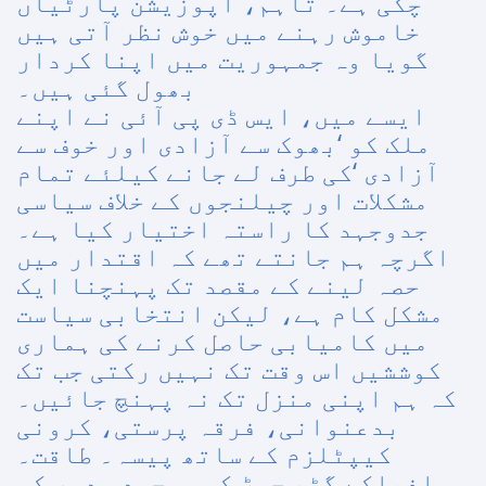
چکی ہے۔ تاہم، اپوزیشن پارٹیاں
خاموش رہنے میں خوش نظر آتی ہیں
گویا وہ جمہوریت میں اپنا کردار
بھول گئی ہیں۔
ایسے میں، ایس ڈی پی آئی نے اپنے
ملک کو ‘بھوک سے آزادی اور خوف سے
آزادی ‘کی طرف لے جانے کیلئے تمام
مشکلات اور چیلنجوں کے خلاف سیاسی
جدوجہد کا راستہ اختیار کیا ہے۔
اگرچہ ہم جانتے تھے کہ اقتدار میں
حصہ لینے کے مقصد تک پہنچنا ایک
مشکل کام ہے، لیکن انتخابی سیاست
میں کامیابی حاصل کرنے کی ہماری
کوششیں اس وقت تک نہیں رکتی جب تک
کہ ہم اپنی منزل تک نہ پہنچ جائیں۔
بدعنوانی، فرقہ پرستی، کرونی
کیپٹلزم کے ساتھ پیسہ۔ طاقت۔
مافیاکے گٹھ جوڑ کی موجودہ دور کی