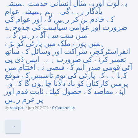
بے لوث اوربے مثال انسانی خدمت ہمیشہ
یادگار رہے گی۔ ہم ہمیشہ عوام
کے خادم بن کر رہیں گے اور عوام کی
ضرورت اور عوامی سیاست کی جدوجہد
میں سب سے آگے رہیں گے۔
ہمیں پورے ملک میں پارٹی کو بڑے
انفراسٹرکچر، شراکت اور وسائل کے ساتھ
تعمیر کرنے کی ضرورت ہے۔ ایس ڈی پی
آئی قومی صدر ایم کے فیضی نے اختتام میں
کہا ہے کہ پارٹی کی یوم تاسیس کے موقع
پرمیں کارکنان کو یاد دلانا چاہوں گا کہ وہ
اپنے مقاصد کے حصول کیلئے ثابت قدم اور
پر عزم رہیں
by
sdpipro
Jun 20 2023
0 Comments