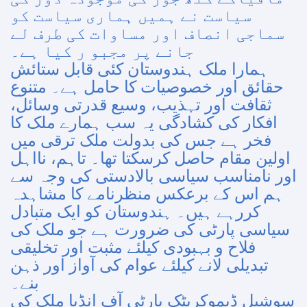
سیاست نے ہمیں ہماری سیاست کو
سماجی انصاف اور مساوات کی طرف لے
جانے پر مجبو ر کیا ہے۔
ہمارا ملک ہندوستان کئی قابل ستائش
حقائق اور خصوصیات کا حامل ہے۔ متنوع
ثقافت اور تہذیب، وسیع قدرتی وسائل،
افکار کی کشادگی یہ سب ہمارے ملک کا
فخر ہے جس کی بدولت ملک ترقی میں
اولین مقام حاصل کرسکتا تھا۔ تاہم، نااہل
اور نامناسب سیاسی بالادستی کی وجہ سے
ہم اس کے برعکس منظرنامے کا مشاہدہ
کررہے ہیں۔ ہندوستان کو ایک متبادل
سیاسی پارٹی کی ضرورت ہے جو ملک کی
فلاح و بہبودی کیلئے مثبت اور تخلیقی
تبدیلی لانے کیلئے عوام کی آواز اور ذہن
بنے۔
سوشیل ڈیموکریٹک پارٹی آف انڈیا ملک کی