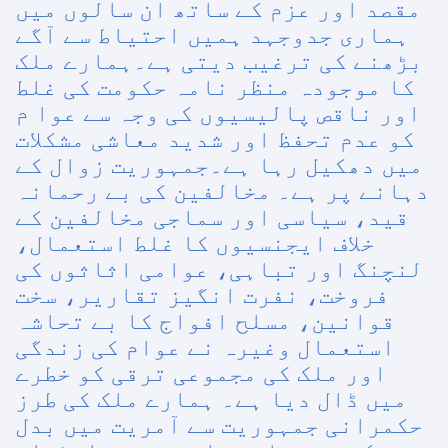
مقصد اور عزم کے ساتھ ان سالوں میں
ہماری جدوجہد ہمیں احتیاط سے آگے
بڑھنے کی ترغیب دیتی ہے۔ہمارے ملک
کا موجودہ منظر نامہ حکومت کی غلط
اور ناقص پالیسیوں کی وجہ سے عوا م
کو عدم تحفظ اور شدید معاشی مشکلات
میں دھکیل رہا ہے۔جمہوریت زوال کے
دہانے پر ہے۔ مخالفین کی بے رحمانہ
قید، سیاسی اور سماجی مخالفین کے
خلاف ایجنسیوں کا غلط استعمال،
لنچنگ اور تباہی، عوامی اثاثوں کی
فروخت، نفرت انگیز تقاریر، سخت
قوانین، مسلح افواج کا بے تحاشہ
استعمال وغیرہ نے عوام کی زندگی
اور ملک کی مجموعی ترقی کو خطرے
میں ڈال دیا ہے۔ ہمارے ملک کی طرز
حکمرانی جمہوریت سے آمریت میں بدل