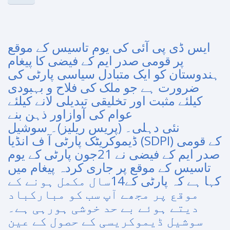
ایس ڈی پی آئی کی یوم تاسیس کے موقع
پر قومی صدر ایم کے فیضی کا پیغام
ہندوستان کو ایک متبادل سیاسی پارٹی کی
ضرورت ہے جو ملک کی فلاح و بہبودی
کیلئے مثبت اور تخلیقی تبدیلی لانے کیلئے
عوام کی آوازاور ذہن بنے
نئی دہلی۔ (پریس ریلیز)۔ سوشیل
ڈیموکریٹک پارٹی آ ف انڈیا (SDPI) کے قومی
صدر ایم کے فیضی نے 21جون پارٹی کے یوم
تاسیس کے موقع پر جاری کردہ پیغام میں
کہا ہے کہ پارٹی کے14سال مکمل ہونے کے
موقع پر مجھے آپ سب کو مبارکباد
دیتے ہوئے بے حد خوشی ہورہی ہے۔
سوشیل ڈیموکریسی کے حصول کے عین