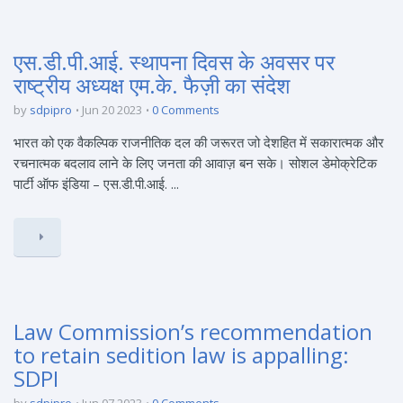
एस.डी.पी.आई. स्थापना दिवस के अवसर पर
राष्ट्रीय अध्यक्ष एम.के. फैज़ी का संदेश
by
sdpipro
Jun 20 2023
0 Comments
भारत को एक वैकल्पिक राजनीतिक दल की जरूरत जो देशहित में सकारात्मक और
रचनात्मक बदलाव लाने के लिए जनता की आवाज़ बन सके। सोशल डेमोक्रेटिक
पार्टी ऑफ इंडिया – एस.डी.पी.आई. ...
Law Commission’s recommendation
to retain sedition law is appalling:
SDPI