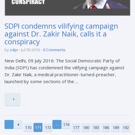
SDPI condemns vilifying campaign
against Dr. Zakir Naik, calls it a
conspiracy
by
sdpi
Jul 09 2016
0 Comments
New Delhi, 09 July 2016: The Social Democratic Party of
India (SDPI) has condemned the vilifying campaign against
Dr. Zakir Naik, a medical practitioner-turned-preacher,
launched by some sections of the ...
…
174
170
171
172
177
180
183
186
189
192