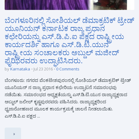
ಬೆಂಗಳೂರಿನಲ್ಲಿ ಸೋಶಿಯಲ್ ಡೆಮಾಕ್ರಟಿಕ್ ಟ್ರೇಡ್
ಯೂನಿಯನ್ ಕರ್ನಾಟಕ ರಾಜ್ಯ ಪ್ರಧಾನ
ಕಛೇರಿಯನ್ನು ಎಸ್.ಡಿ.ಪಿ.ಐ ಪಕ್ಷದ ರಾಷ್ಟ್ರೀಯ
ಕಾರ್ಯದರ್ಶಿ ಹಾಗೂ ಎಸ್.ಡಿ.ಟಿ.ಯುನ
ರಾಷ್ಟ್ರೀಯ ಸಂಚಾಲಕರು ಅಬ್ದುಲ್ ಮಜೀದ್
ಫೈಝಿರವರು ಉದ್ಘಾಟಿಸಿದರು.
by
Karnataka
Jul 23 2016
0 Comments
ಬೆಂಗಳೂರು: ನಗರದ ವೆಂಕಟೇಶಪುರಂನಲ್ಲಿ ಸೋಶಿಯಲ್ ಡೆಮಾಕ್ರಟಿಕ್ ಟ್ರೇಡ್
ಯೂನಿಯನ್ ನ ರಾಜ್ಯ ಪ್ರಧಾನ ಕಛೇರಿಯ ಉದ್ಘಾಟನೆ ಸಮಾರಂಭವು
ನಡೆಯಿತು. ಸಮಾರಂಭದ ಅಧ್ಯಕ್ಷತೆಯನ್ನು ಎಸ್.ಡಿ.ಟಿ.ಯುನ ರಾಜ್ಯಾಧ್ಯಕ್ಷರಾದ
ಅಬ್ದುಲ್ ಜಲೀಲ್ ಕೃಷ್ಣಪುರರವರು ವಹಿಸಿದರು. ರಾಜ್ಯಾಧ್ಯಕ್ಷರಿಂದ
ಧ್ವಜಾರೋಹಣದ ಮೂಲಕ ಕಾರ್ಯಕ್ರಮಕ್ಕೆ ಚಾಲನೆ ನೀಡಲಾಯಿತು.
ಎಸ್.ಡಿ.ಪಿ.ಐ ಪಕ್ಷದ ...