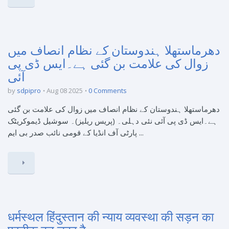
دھرماستھلا ہندوستان کے نظام انصاف میں
زوال کی علامت بن گئی ہے۔ایس ڈی پی
آئی
by
sdpipro
Aug 08 2025
0 Comments
دھرماستھلا ہندوستان کے نظام انصاف میں زوال کی علامت بن گئی
ہے۔ایس ڈی پی آئی نئی دہلی۔ (پریس ریلیز)۔ سوشیل ڈیموکریٹک
پارٹی آف انڈیا کے قومی نائب صدر بی ایم ...
धर्मस्थल हिंदुस्तान की न्याय व्यवस्था की सड़न का