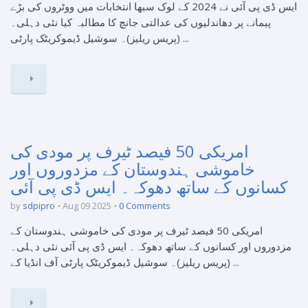
ایس ڈی پی آئی نے 2024 کے لوک سبھا انتخابات میں ووٹروں کی بڑے
پیمانے پر دھاندلیوں کی عدالتی جانچ کا مطالبہ کیا نئی دہلی۔
(پریس ریلیز)۔ سوشیل ڈیموکریٹک پارٹی ...
امریکی 50 فیصد ٹیرف پر مودی کی
خاموشی ہندوستان کے مزدوروں اور
کسانوں کے ساتھ دھوکہ۔ ایس ڈی پی آئی
by
sdpipro
Aug 09 2025
0 Comments
امریکی 50 فیصد ٹیرف پر مودی کی خاموشی ہندوستان کے
مزدوروں اور کسانوں کے ساتھ دھوکہ۔ ایس ڈی پی آئی نئی دہلی۔
(پریس ریلیز)۔ سوشیل ڈیموکریٹک پارٹی آف انڈیا کے ...