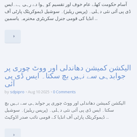
آسام حکومت کھلے عام خوف اور تقسیم کو ہوا دے رہی ہے۔ایس
ڈی پی آئی نئی دہلی۔ (پریس ریلیز)۔ سوشیل ڈیموکریٹک پارٹی آف
انڈیا کی قومی جنرل سکریٹری محترمہ یاسمین ...
الیکشن کمیشن دھاندلی اور ووٹ چوری پر
جوابدہی سے نہیں بچ سکتا۔ ایس ڈی پی
آئی
by
sdpipro
Aug 10 2025
0 Comments
الیکشن کمیشن دھاندلی اور ووٹ چوری پر جوابدہی سے نہیں بچ
سکتا۔ ایس ڈی پی آئی نئی دہلی۔ (پریس ریلیز)۔ سوشیل
ڈیموکریٹک پارٹی آف انڈیا کے قومی نائب صدر اڈوکیٹ ...