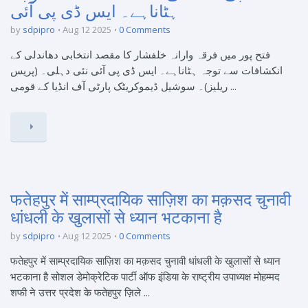
ہٹاناہے۔ ایس ڈی پی آئی
by
sdpipro
Aug 12 2025
0 Comments
فتح پور میں فرقہ وارانہ خلفشار کا مقصد انتخابی دھاندلی کے
انکشافات سے توجہ ہٹاناہے۔ ایس ڈی پی آئی نئی دہلی۔ (پریس
ریلیز)۔ سوشیل ڈیموکریٹک پارٹی آف انڈیا کے قومی ...
फतेहपुर में साम्प्रदायिक साज़िश का मक़सद चुनावी
धांधली के खुलासों से ध्यान भटकाना है
by
sdpipro
Aug 12 2025
0 Comments
फतेहपुर में साम्प्रदायिक साज़िश का मक़सद चुनावी धांधली के खुलासों से ध्यान
भटकाना है सोशल डेमोक्रेटिक पार्टी ऑफ इंडिया के राष्ट्रीय उपाध्यक्ष मोहम्मद
शफी ने उत्तर प्रदेश के फतेहपुर ज़िले ...