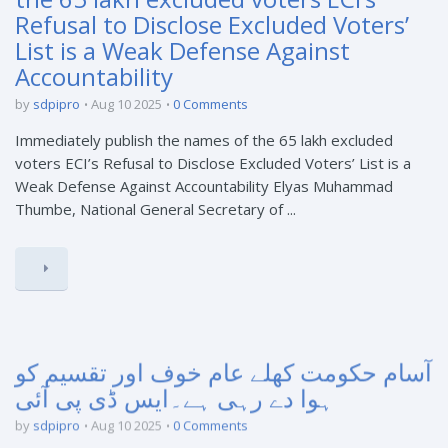
Refusal to Disclose Excluded Voters’
List is a Weak Defense Against
Accountability
by
sdpipro
Aug 10 2025
0 Comments
Immediately publish the names of the 65 lakh excluded
voters ECI’s Refusal to Disclose Excluded Voters’ List is a
Weak Defense Against Accountability Elyas Muhammad
Thumbe, National General Secretary of ...
آسام حکومت کھلے عام خوف اور تقسیم کو
ہوا دے رہی ہے۔ایس ڈی پی آئی
by
sdpipro
Aug 10 2025
0 Comments