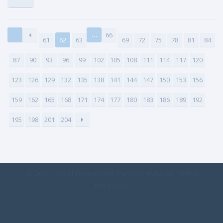
…
66
61
62
63
69
72
75
78
81
84
87
90
93
96
99
102
105
108
111
114
117
120
123
126
129
132
135
138
141
144
147
150
153
156
159
162
165
168
171
174
177
180
183
186
189
192
195
198
201
204
© 2021 Social Democratic Party of India. All Rights
Reserved.