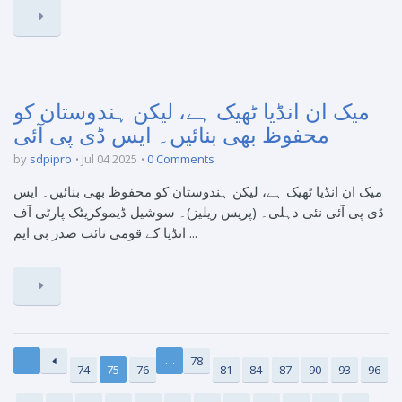
میک ان انڈیا ٹھیک ہے، لیکن ہندوستان کو
محفوظ بھی بنائیں۔ ایس ڈی پی آئی
by
sdpipro
Jul 04 2025
0 Comments
میک ان انڈیا ٹھیک ہے، لیکن ہندوستان کو محفوظ بھی بنائیں۔ ایس
ڈی پی آئی نئی دہلی۔ (پریس ریلیز)۔ سوشیل ڈیموکریٹک پارٹی آف
انڈیا کے قومی نائب صدر بی ایم ...
…
78
74
75
76
81
84
87
90
93
96