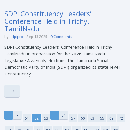
SDPI Constituency Leaders’
Conference Held in Trichy,
TamilNadu
by
sdpipro
Sep 13 2025
0 Comments
SDPI Constituency Leaders’ Conference Held in Trichy,
TamilNadu In preparation for the 2026 Tamil Nadu
Legislative Assembly elections, the Tamilnadu Social
Democratic Party of India (SDPI) organized its state-level
‘Constituency ...
…
54
51
52
53
57
60
63
66
69
72
75
78
81
84
87
90
93
96
99
102
105
108