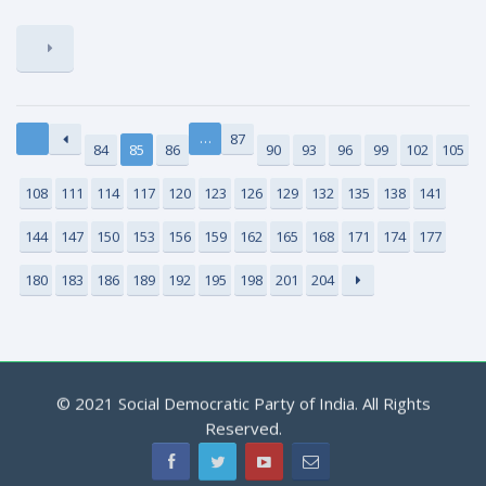
…
87
84
85
86
90
93
96
99
102
105
108
111
114
117
120
123
126
129
132
135
138
141
144
147
150
153
156
159
162
165
168
171
174
177
180
183
186
189
192
195
198
201
204
© 2021 Social Democratic Party of India. All Rights
Reserved.