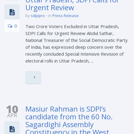
Urgent Review
by
sdpipro
in
Press Release
0
Two Crore Voters Excluded in Uttar Pradesh,
SDPI Calls for Urgent Review Abdul Sathar,
National Treasurer of the Social Democratic Party
of India, has expressed deep concern over the
recently concluded Special Intensive Revision of
electoral rolls in Uttar Pradesh, ...
10
Masiur Rahman is SDPI’s
APR
candidate from the 60 No.
Sagardighi Assembly
Constituency in the West