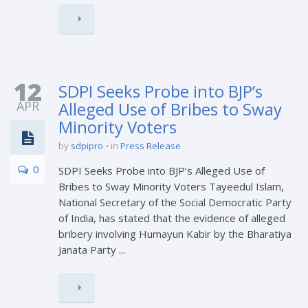
12
SDPI Seeks Probe into BJP’s
APR
Alleged Use of Bribes to Sway
Minority Voters
by
sdpipro
in
Press Release
0
SDPI Seeks Probe into BJP’s Alleged Use of
Bribes to Sway Minority Voters Tayeedul Islam,
National Secretary of the Social Democratic Party
of India, has stated that the evidence of alleged
bribery involving Humayun Kabir by the Bharatiya
Janata Party ...