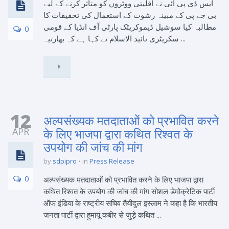
ایس ڈی پی آئی نے اقلیتی ووٹروں کو متاثر کرنے کے لیے
بی جے پی کے مبینہ رشوت کے استعمال کی تحقیقات کا
مطالبہ کیا سوشیل ڈیموکریٹک پارٹی آف انڈیا کے قومی
0
سکریٹری تائید الاسلام نے کہا ہے کہ بھارتیہ ...
12
अल्पसंख्यक मतदाताओं को प्रभावित करने
APR
के लिए भाजपा द्वारा कथित रिश्वत के
उपयोग की जांच की मांग
by
sdpipro
in
Press Release
0
अल्पसंख्यक मतदाताओं को प्रभावित करने के लिए भाजपा द्वारा
कथित रिश्वत के उपयोग की जांच की मांग सोशल डेमोक्रेटिक पार्टी
ऑफ इंडिया के राष्ट्रीय सचिव तैयीदुल इस्लाम ने कहा है कि भारतीय
जनता पार्टी द्वारा हुमायूं कबीर से जुड़े कथित ...