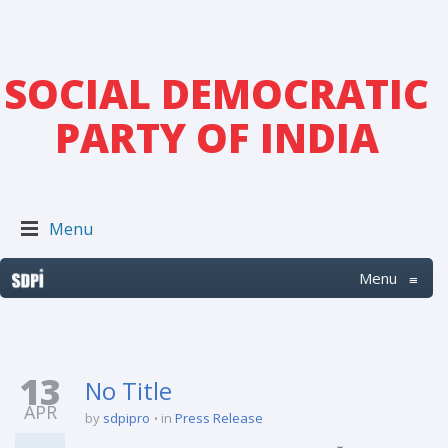
SOCIAL DEMOCRATIC
PARTY OF INDIA
Menu
Menu
≡
13
No Title
APR
by
sdpipro
in
Press Release