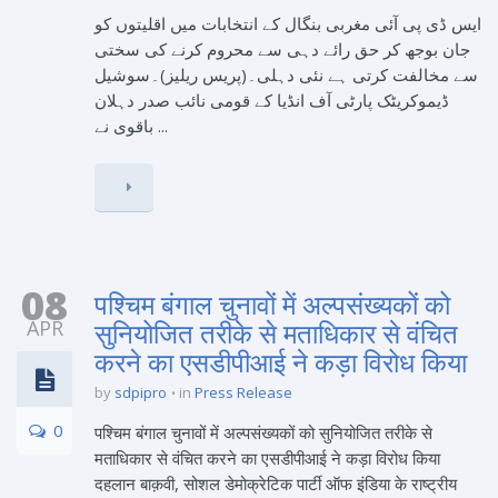
ایس ڈی پی آئی مغربی بنگال کے انتخابات میں اقلیتوں کو
جان بوجھ کر حق رائے دہی سے محروم کرنے کی سختی
سے مخالفت کرتی ہے نئی دہلی۔(پریس ریلیز)۔سوشیل
ڈیموکریٹک پارٹی آف انڈیا کے قومی نائب صدر دہلان
باقوی نے ...
08
पश्चिम बंगाल चुनावों में अल्पसंख्यकों को
APR
सुनियोजित तरीके से मताधिकार से वंचित
करने का एसडीपीआई ने कड़ा विरोध किया
by
sdpipro
in
Press Release
0
पश्चिम बंगाल चुनावों में अल्पसंख्यकों को सुनियोजित तरीके से
मताधिकार से वंचित करने का एसडीपीआई ने कड़ा विरोध किया
दहलान बाक़वी, सोशल डेमोक्रेटिक पार्टी ऑफ इंडिया के राष्ट्रीय