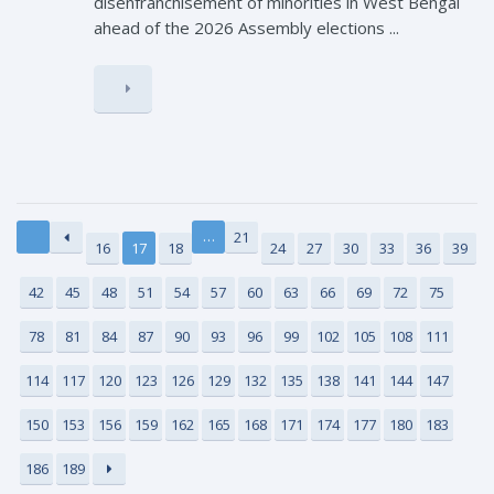
disenfranchisement of minorities in West Bengal
ahead of the 2026 Assembly elections ...
…
21
16
17
18
24
27
30
33
36
39
42
45
48
51
54
57
60
63
66
69
72
75
78
81
84
87
90
93
96
99
102
105
108
111
114
117
120
123
126
129
132
135
138
141
144
147
150
153
156
159
162
165
168
171
174
177
180
183
186
189