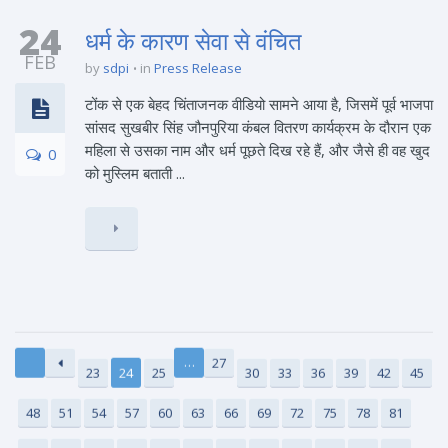
24
धर्म के कारण सेवा से वंचित
FEB
by
sdpi
in
Press Release
टोंक से एक बेहद चिंताजनक वीडियो सामने आया है, जिसमें पूर्व भाजपा
सांसद सुखबीर सिंह जौनपुरिया कंबल वितरण कार्यक्रम के दौरान एक
महिला से उसका नाम और धर्म पूछते दिख रहे हैं, और जैसे ही वह खुद
0
को मुस्लिम बताती ...
…
27
23
24
25
30
33
36
39
42
45
48
51
54
57
60
63
66
69
72
75
78
81