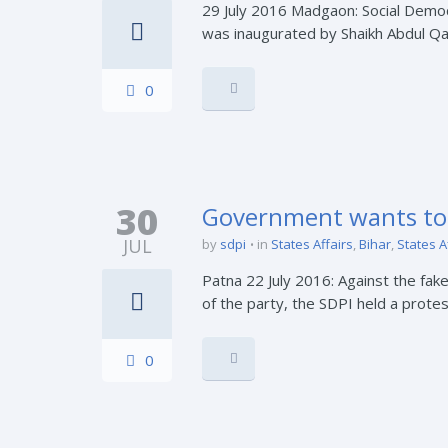
29 July 2016 Madgaon: Social Democr
was inaugurated by Shaikh Abdul Qad
0
30
Government wants to s
JUL
by
sdpi
in
States Affairs
,
Bihar
,
States A
Patna 22 July 2016: Against the fak
of the party, the SDPI held a protes
0