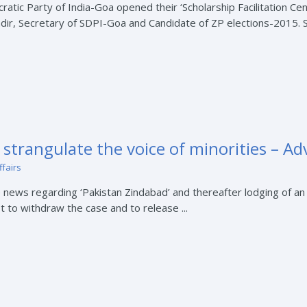
atic Party of India-Goa opened their ‘Scholarship Facilitation C
ir, Secretary of SDPI-Goa and Candidate of ZP elections-2015. S
trangulate the voice of minorities – Ad
ffairs
e news regarding ‘Pakistan Zindabad’ and thereafter lodging of a
t to withdraw the case and to release ...