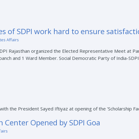
s of SDPI work hard to ensure satisfacti
tes Affairs
PI Rajasthan organized the Elected Representative Meet at Part
anch and 1 Ward Member. Social Democratic Party of India-SDP
ion Center Opened by SDPI Goa
fairs