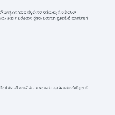
ಲಿ ದೌರ್ಜನ್ಯ ಎಸಗಿರುವ ಪೆÇಲೀಸರ ನಡೆಯನ್ನು ಸೋಶಿಯಲ್
ಾಯಿ ತೀರ್ಪು ವಿರೋಧಿಸಿ ರೈತರು ನೀರಿಗಾಗಿ ಪ್ರತಿಭಟನೆ ಮಾಡುವಾಗ
ें बीफ की तस्करी के नाम पर बजरंग दल के कार्यकर्ताओं द्वारा की