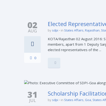
02
Elected Representative
AUG
by
sdpi
in
States Affairs
,
Rajasthan
,
Sta
KOTA/Rajasthan 02 August 2016: SD
members, apart from 1 Deputy Sarp
elected representatives of the ...
0
31
Scholarship Facilitat
JUL
by
sdpi
in
States Affairs
,
Goa
,
States Af