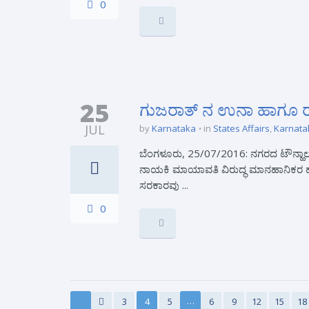
0
25
ಗುಜರಾತ್ ನ ಉನಾ ಹಾಗೂ ರಾಜ್
JUL
by
Karnataka
in
States Affairs
,
Karnata
ಬೆಂಗಳೂರು, 25/07/2016: ನಗರದ ಟೌನ್ಹಾಲ್ 
ನಾಯಕಿ ಮಾಯಾವತಿ ವಿರುದ್ಧ ಮಾನಹಾನಿಕರ ಹೇಳಿಕೆ
ಸರಕಾರವು ...
0
…
3
4
5
6
9
12
15
18