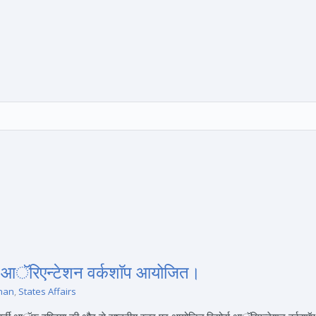
 आॅरिएन्टेशन वर्कशाॅप आयोजित।
han
,
States Affairs