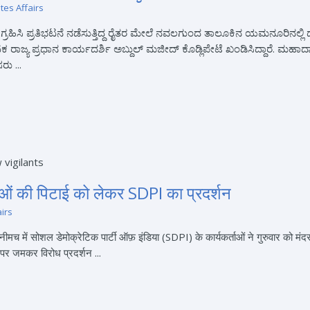
tes Affairs
್ರಹಿಸಿ ಪ್ರತಿಭಟನೆ ನಡೆಸುತ್ತಿದ್ದ ರೈತರ ಮೇಲೆ ನವಲಗುಂದ ತಾಲೂಕಿನ ಯಮನೂರಿನಲ್
 ರಾಜ್ಯ ಪ್ರಧಾನ ಕಾರ್ಯದರ್ಶಿ ಅಬ್ದುಲ್ ಮಜೀದ್ ಕೊಡ್ಲಿಪೇಟೆ ಖಂಡಿಸಿದ್ದಾರೆ. ಮಹಾದ
ರು ...
ाओं की पिटाई को लेकर SDPI का प्रदर्शन
airs
सोशल डेमोक्रेटिक पार्टी ऑफ़ इंडिया (SDPI) के कार्यकर्ताओं ने गुरुवार को मंदसौर म
 पर जमकर विरोध प्रदर्शन ...