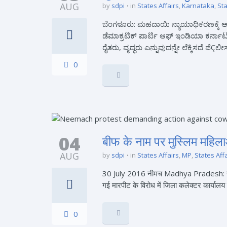
AUG
by
sdpi
in
States Affairs
,
Karnataka
,
Sta
ಬೆಂಗಳೂರು: ಮಹದಾಯಿ ನ್ಯಾಯಾಧಿಕರಣಕ್ಕೆ ಆಗ
ಡೆಮಾಕ್ರಟಿಕ್ ಪಾರ್ಟಿ ಆಫ್ ಇಂಡಿಯಾ ಕರ್ನಾಟಕ
ರೈತರು, ವೃದ್ಧರು ಎನ್ನುವುದನ್ನೇ ಲೆಕ್ಕಿಸದೆ ಪೆÇಲೀಸ
0
04
बीफ के नाम पर मुस्लिम महिल
AUG
by
sdpi
in
States Affairs
,
MP
,
States Aff
30 July 2016 नीमच Madhya Pradesh: नीमच में 
गई मारपीट के विरोध में जिला कलेक्टर कार्यालय
0