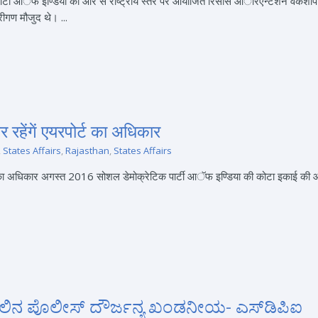
टी आॅफ इण्डिया की और से राष्ट्रीय स्तर पर आयोजित रिसोर्स आॅरिएन्टेशन वर्कशाॅप 
ीगण मौजुद थे। ...
 रहेंगें एयरपोर्ट का अधिकार
,
States Affairs
,
Rajasthan
,
States Affairs
ट का अधिकार अगस्त 2016 सोशल डेमोक्रेटिक पार्टी आॅफ इण्डिया की कोटा इकाई की और से
ೇಲಿನ ಪೊಲೀಸ್ ದೌರ್ಜನ್ಯ ಖಂಡನೀಯ- ಎಸ್‍ಡಿಪಿಐ