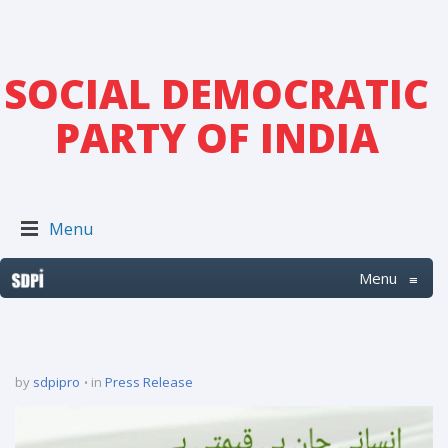
SOCIAL DEMOCRATIC
PARTY OF INDIA
Menu
Menu
≡
by
sdpipro
in
Press Release