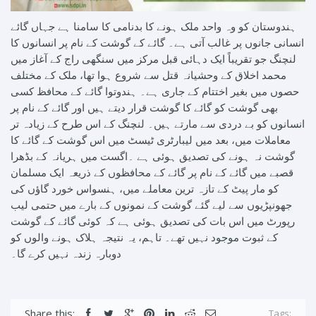
ہندوستان کو وہ واحد ملک ہونے کا بدنامی کا سامنا ہے جہاں گائے
انسانی جانوں پر غالب آتی ہے۔ گائے کے گوشت کے نام پر انسانوں کا
لنچنگ جو تقریباً ایک دہائی قبل مرکز میں سنگھی راج کے آغاز میں
محمد اخلاق کے وحشیانہ قتل سے شروع ہوا تھا، ملک کے مختلف
حصوں میں بغیر اختتام کے جاری ہے۔ ہندوتوا گائے کے محافظ کسی
بھی گوشت کو گائے کا گوشت قرار دیتے ہیں اور گائے کے نام پر
انسانوں کو بے دردی سے مارتے ہیں۔ لنچنگ کے اس طرح کے زیادہ تر
معاملات میں، بعد میں لیبارٹری ٹیسٹ
میں اس گوشت کے گائے کا
گوشت نہ ہونے کی تصدیق ہوئی ہے ۔اگست میں ہریانہ کے بڈھرا
قصبے میں گائے کے نام پر گائے کے محافظوں کے ذریعہ ایک مسلمان
کو مار پیٹ کے تازہ ترین معاملے میں، ہنسواس خورد گاؤں کی
جھونپڑیوں سے لیے گئے گوشت کے نمونوں کے بارے میں حتمی لیب
رپورٹ میں اس بات کی تصدیق ہوئی ہے کہ کوئی گائے کے گوشت
کے ثبوت موجود نہیں تھے۔ تاہم، یہ نتیجہ ہلاک ہونے والوں کو
دوبارہ زندہ نہیں کرے گا۔
Share this:
Tags: