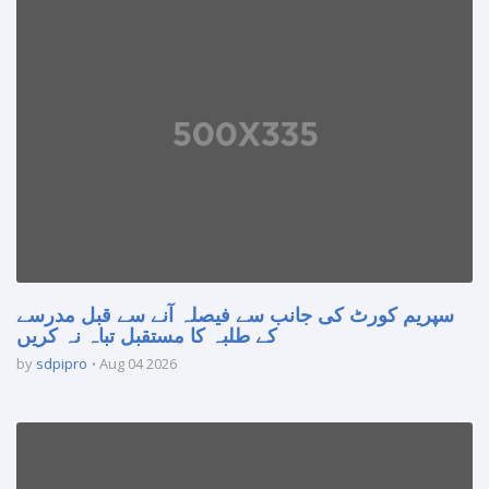
سپریم کورٹ کی جانب سے فیصلہ آنے سے قبل مدرسے
کے طلبہ کا مستقبل تباہ نہ کریں
by
sdpipro
Aug 04 2026