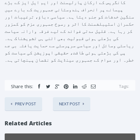
کانگریس کے ارکان پارلیمنٹ اور ایم ایل ایز کے بڑے
پیمانے پر انحراف ہندوستانی جمہوریت کے بارے میں
سنگین خدشات کو جنم دیتا ہے۔ سیاسی دباؤ، ترغیبات اور
حکمران اسٹیبلشمنٹ کا اثر و رسوخ جمہوری عزم کو کمزور
کر رہا ہے۔ قلیل مدتی فوائد کے لیے فرقہ وارانہ سیاست
کی بڑھتی ہوئی قبولیت بھی اتنی ہی تشویشناک ہے۔
ریاستی وسائل اور سیاسی سرپرستی سے حمایت یافتہ بی جے
پی کی بڑھتی ہوئی طاقت، حقیقی اپوزیشن کی سیاست کو
خطرہ اور عوام کے جمہوری مینڈیٹ کو نقصان پہنچاتی ہے۔
Share this:
Tags:
PREV POST
NEXT POST
Related Articles