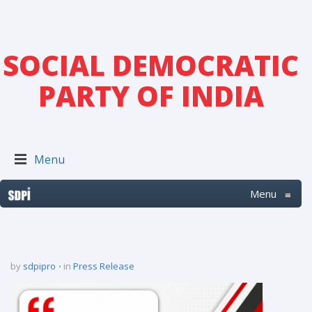
SOCIAL DEMOCRATIC
PARTY OF INDIA
Menu
Menu
≡
by
sdpipro
in
Press Release