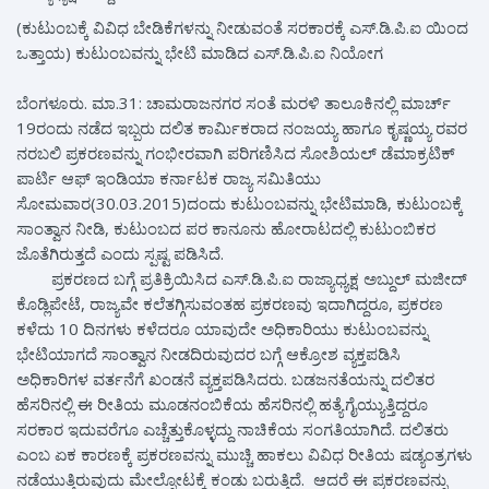
(ಕುಟುಂಬಕ್ಕೆ ವಿವಿಧ ಬೇಡಿಕೆಗಳನ್ನು ನೀಡುವಂತೆ ಸರಕಾರಕ್ಕೆ ಎಸ್.ಡಿ.ಪಿ.ಐ ಯಿಂದ
ಒತ್ತಾಯ) ಕುಟುಂಬವನ್ನು ಭೇಟಿ ಮಾಡಿದ ಎಸ್.ಡಿ.ಪಿ.ಐ ನಿಯೋಗ
ಬೆಂಗಳೂರು. ಮಾ.31: ಚಾಮರಾಜನಗರ ಸಂತೆ ಮರಳಿ ತಾಲೂಕಿನಲ್ಲಿ ಮಾರ್ಚ್
19ರಂದು ನಡೆದ ಇಬ್ಬರು ದಲಿತ ಕಾರ್ಮಿಕರಾದ ನಂಜಯ್ಯ ಹಾಗೂ ಕೃಷ್ಣಯ್ಯ ರವರ
ನರಬಲಿ ಪ್ರಕರಣವನ್ನು ಗಂಭೀರವಾಗಿ ಪರಿಗಣಿಸಿದ ಸೋಶಿಯಲ್ ಡೆಮಾಕ್ರಟಿಕ್
ಪಾರ್ಟಿ ಆಫ್ ಇಂಡಿಯಾ ಕರ್ನಾಟಕ ರಾಜ್ಯ ಸಮಿತಿಯು
ಸೋಮವಾರ(30.03.2015)ದಂದು ಕುಟುಂಬವನ್ನು ಭೇಟಿಮಾಡಿ, ಕುಟುಂಬಕ್ಕೆ
ಸಾಂತ್ವಾನ ನೀಡಿ, ಕುಟುಂಬದ ಪರ ಕಾನೂನು ಹೋರಾಟದಲ್ಲಿ ಕುಟುಂಬಿಕರ
ಜೊತೆಗಿರುತ್ತದೆ ಎಂದು ಸ್ಪಷ್ಟ ಪಡಿಸಿದೆ.
ಪ್ರಕರಣದ ಬಗ್ಗೆ ಪ್ರತಿಕ್ರಿಯಿಸಿದ ಎಸ್.ಡಿ.ಪಿ.ಐ ರಾಜ್ಯಾಧ್ಯಕ್ಷ ಅಬ್ದುಲ್ ಮಜೀದ್
ಕೊಡ್ಲಿಪೇಟೆ, ರಾಜ್ಯವೇ ಕಲೆತಗ್ಗಿಸುವಂತಹ ಪ್ರಕರಣವು ಇದಾಗಿದ್ದರೂ, ಪ್ರಕರಣ
ಕಳೆದು 10 ದಿನಗಳು ಕಳೆದರೂ ಯಾವುದೇ ಅಧಿಕಾರಿಯು ಕುಟುಂಬವನ್ನು
ಭೇಟಿಯಾಗದೆ ಸಾಂತ್ವಾನ ನೀಡದಿರುವುದರ ಬಗ್ಗೆ ಆಕ್ರೋಶ ವ್ಯಕ್ತಪಡಿಸಿ
ಅಧಿಕಾರಿಗಳ ವರ್ತನೆಗೆ ಖಂಡನೆ ವ್ಯಕ್ತಪಡಿಸಿದರು. ಬಡಜನತೆಯನ್ನು ದಲಿತರ
ಹೆಸರಿನಲ್ಲಿ ಈ ರೀತಿಯ ಮೂಡನಂಬಿಕೆಯ ಹೆಸರಿನಲ್ಲಿ ಹತ್ಯೆಗೈಯ್ಯುತ್ತಿದ್ದರೂ
ಸರಕಾರ ಇದುವರೆಗೂ ಎಚ್ಚೆತ್ತುಕೊಳ್ಳದ್ದು ನಾಚಿಕೆಯ ಸಂಗತಿಯಾಗಿದೆ. ದಲಿತರು
ಎಂಬ ಏಕ ಕಾರಣಕ್ಕೆ ಪ್ರಕರಣವನ್ನು ಮುಚ್ಚಿ ಹಾಕಲು ವಿವಿಧ ರೀತಿಯ ಷಡ್ಯಂತ್ರಗಳು
ನಡೆಯುತ್ತಿರುವುದು ಮೇಲ್ನೋಟಕ್ಕೆ ಕಂಡು ಬರುತ್ತಿದೆ. ಆದರೆ ಈ ಪ್ರಕರಣವನ್ನು