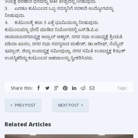
50ಲಕ್ಷ ಪರಿಹಾರ ಧನವನ್ನು ಅತೀ ಶೀಘ್ರದಲ್ಲಿ ನೀಡುವುದು.
3.
ಎರಡೂ ಕುಟುಂಬದ ಒಬ್ಬ ಸದಸ್ಯನಿಗೆ ಸರಕಾರಿ ಉದ್ಯೋಗವನ್ನು
ನೀಡುವುದು.
4.
ಕುಟುಂಬಕ್ಕೆ ತಲಾ 3 ಎಕ್ರೆ ಭೂಮಿಯನ್ನು ನೀಡುವುದು.
ಕುಟುಂಬವನ್ನು ಭೇಟಿ ಮಾಡಿದ ನಿಯೋಗದಲ್ಲಿ ಎಸ್.ಡಿ.ಪಿ.ಐ
ಚಾಮರಾಜನಗರಾಧ್ಯಕ್ಷ ಅಬ್ರಾಬ್ ಅಹ್ಮದ್, ನಗರ ಸಭಾ ಉಪಾಧ್ಯಕ್ಷೆ ಶ್ರೀಮತಿ
ವಹಿದಾ ಖಾನಂ, ನಗರ ಸಭಾ ಸದಸ್ಯರಾದ ಮಹೇಶ್, ಡಾ.ಆರೀಫ್, ಸೆಯ್ಯೆದ್
ಇಮ್ರಾನ್, ಜಿಲ್ಲಾ ಉಪಾಧ್ಯಕ್ಷ ಸಮೀವುಲ್ಲಾ, ನಗರ ಸಮಿತಿ ಉಪಾಧ್ಯಕ್ಷ ಕಿಝಕ್
ಉಪಸ್ಥಿತರಿದ್ದು ಕುಟುಂಬದ ಅಹವಾಲನ್ನು ಸ್ವೀಕರಿಸಿದರು.
Share this:
Tags:
PREV POST
NEXT POST
Related Articles