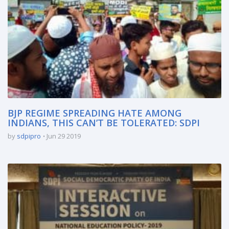
BJP REGIME SPREADING HATE AMONG
INDIANS, THIS CAN’T BE TOLERATED: SDPI
by
sdpipro
Jun 29 2019