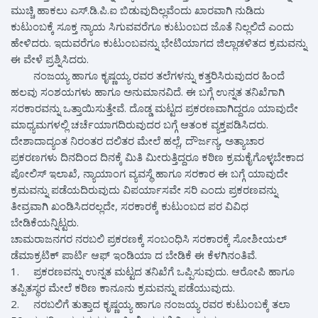
ಮುಚ್ಚಿ ಹಾಕಲು ಎಸ್.ಡಿ.ಪಿ.ಐ ಬಿಡುವುದಿಲ್ಲವೆಂದು ಖಾರವಾಗಿ ನುಡಿದು
ಕುಟುಂಬಕ್ಕೆ ಸೂಕ್ತ ನ್ಯಾಯ ಸಿಗುವವರೆಗೂ ಕುಟುಂಬದ ಜೊತೆ ನಿಲ್ಲಲಿದೆ ಎಂದು
ಹೇಳಿದರು. ಇದುವರೆಗೂ ಕುಟುಂಬವನ್ನು ಭೇಟಿಯಾಗದ ಜಿಲ್ಲಾಡಳಿತದ ಕ್ರಮವನ್ನು
ಈ ವೇಳೆ ಪ್ರಶ್ನಿಸಿದರು.
ನಂಜಯ್ಯ ಹಾಗೂ ಕೃಷ್ಣಯ್ಯ ರವರ ತಲೆಗಳನ್ನು ಕತ್ತರಿಸಿರುವುದರ ಹಿಂದೆ
ಹಲವು ಸಂಶಯಗಳು ಹಾಗೂ ಅನುಮಾನವಿದೆ. ಈ ಬಗ್ಗೆ ಉನ್ನತ ತನಿಖೆಗಾಗಿ
ಸರಕಾರವನ್ನು ಒತ್ತಾಯಿಸುತ್ತೇವೆ. ದೊಡ್ಡ ಮಟ್ಟದ ಪ್ರಕರಣವಾಗಿದ್ದರೂ ಯಾವುದೇ
ಮಾಧ್ಯಮಗಳಲ್ಲಿ ಚರ್ಚೆಯಾಗದಿರುವುದರ ಬಗ್ಗೆ ಆತಂಕ ವ್ಯಕ್ತಪಡಿಸಿದರು.
ದೇಶಾದಾದ್ಯಂತ ನಿರಂತರ ದಲಿತರ ಮೇಲೆ ಹಲ್ಲೆ, ದೌರ್ಜನ್ಯ, ಅತ್ಯಾಚಾರ
ಪ್ರಕರಣಗಳು ದಿನದಿಂದ ದಿನಕ್ಕೆ ಮಿತಿ ಮೀರುತ್ತಿದ್ದರೂ ಕಠಿಣ ಕ್ರಮಕೈಗೊಳ್ಳಬೇಕಾದ
ಪೋಲಿಸ್ ಇಲಾಖೆ, ನ್ಯಾಯಾಂಗ ವ್ಯವಸ್ಥೆ ಹಾಗೂ ಸರಕಾರ ಈ ಬಗ್ಗೆ ಯಾವುದೇ
ಕ್ರಮವನ್ನು ಪಡೆಯದಿರುವುದು ವಿಪರ್ಯಾಸವೇ ಸರಿ ಎಂದು ಪ್ರಕರಣವನ್ನು
ತೀವ್ರವಾಗಿ ಖಂಡಿಸಿದರಲ್ಲದೇ, ಸರಕಾರಕ್ಕೆ ಕುಟುಂಬದ ಪರ ವಿವಿಧ
ಬೇಡಿಕೆಯನ್ನಿಟ್ಟರು.
ಚಾಮರಾಜನಗರ ನರಬಲಿ ಪ್ರಕರಣಕ್ಕೆ ಸಂಬಂಧಿಸಿ ಸರಕಾರಕ್ಕೆ ಸೋಶೀಯಲ್
ಡೆಮಾಕ್ರಟಿಕ್ ಪಾರ್ಟಿ ಆಫ್ ಇಂಡಿಯಾ ದ ಬೇಡಿಕೆ ಈ ಕೆಳಗಿನಂತಿವೆ.
1.
ಪ್ರಕರಣವನ್ನು ಉನ್ನತ ಮಟ್ಟದ ತನಿಖೆಗೆ ಒಪ್ಪಿಸುವುದು. ಆರೋಪಿ ಹಾಗೂ
ತಪ್ಪಿತಸ್ಥರ ಮೇಲೆ ಕಠಿಣ ಕಾನೂನು ಕ್ರಮವನ್ನು ಪಡೆಯುವುದು.
2.
ನರಬಲಿಗೆ ತುತ್ತಾದ ಕೃಷ್ಣಯ್ಯ ಹಾಗೂ ನಂಜಯ್ಯ ರವರ ಕುಟುಂಬಕ್ಕೆ ತಲಾ