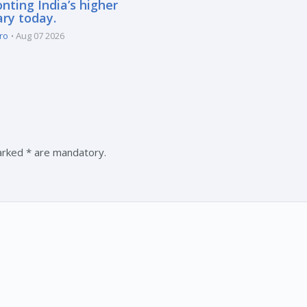
nting India’s higher
ary today.
ro
Aug 07 2026
marked * are mandatory.