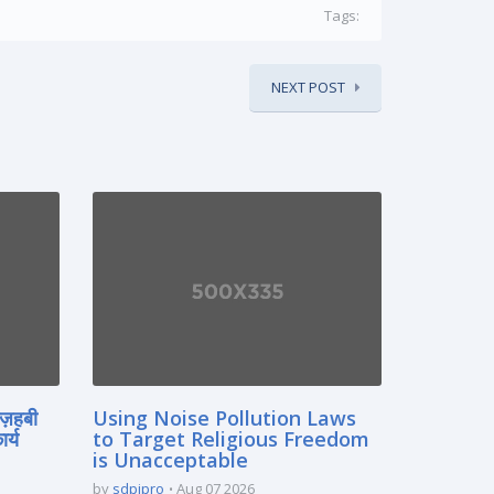
Tags:
NEXT POST
मज़हबी
Using Noise Pollution Laws
र्य
to Target Religious Freedom
is Unacceptable
by
sdpipro
Aug 07 2026