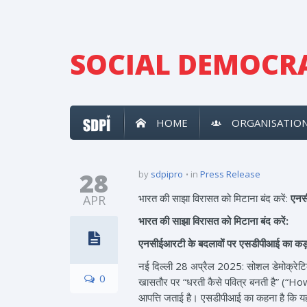
SOCIAL DEMOCRA
HOME
ORGANISATIO
28
by
sdpipro
in
Press Release
भारत की साझा विरासत को मिटाना बंद करें:
एनस
APR
भारत
की
साझा
विरासत
को
मिटाना
बंद
करें
:
एनसीईआरटी
के
बदलावों
पर
एसडीपीआई
का
कड़
नई दिल्ली 28 अप्रैल 2025: सोशल डेमोक्रेटिक प
0
खासतौर पर “धरती कैसे पवित्र बनती है” (“How
आपत्ति जताई है। एसडीपीआई का कहना है कि यह