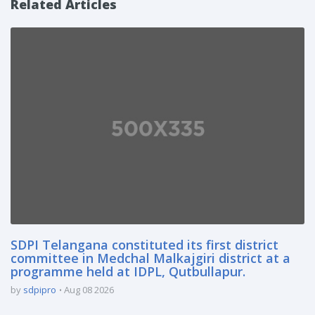
Related Articles
SDPI Telangana constituted its first district
committee in Medchal Malkajgiri district at a
programme held at IDPL, Qutbullapur.
by
sdpipro
Aug 08 2026