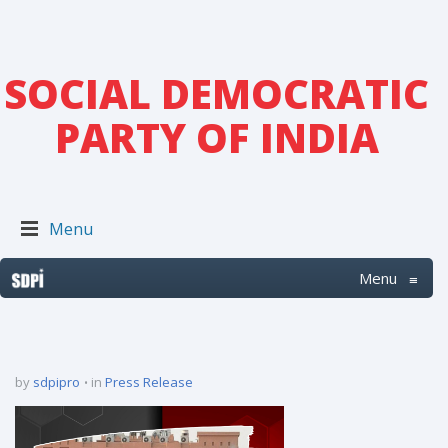
SOCIAL DEMOCRATIC
PARTY OF INDIA
Menu
Menu
≡
by
sdpipro
in
Press Release