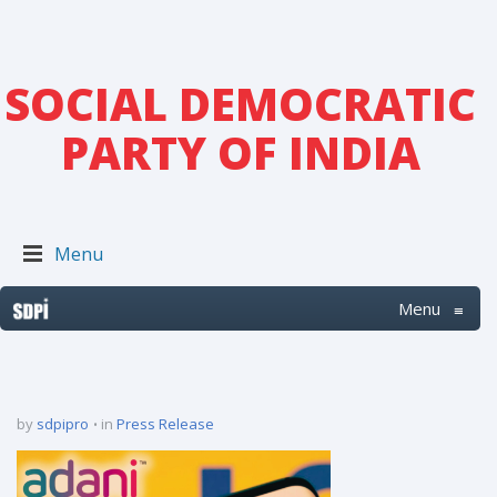
SOCIAL DEMOCRATIC
PARTY OF INDIA
Menu
Menu
≡
by
sdpipro
in
Press Release