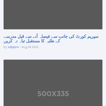
سپریم کورٹ کی جانب سے فیصلہ آنے سے قبل مدرسے
کے طلبہ کا مستقبل تباہ نہ کریں
by
sdpipro
Aug 04 2026