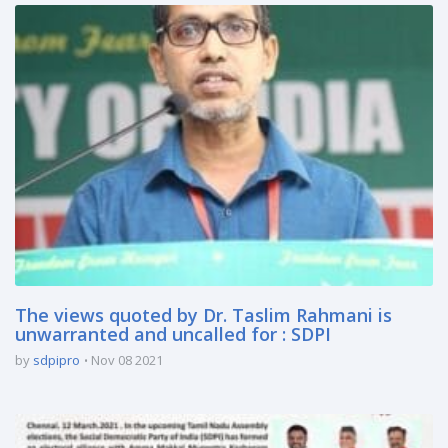
The views quoted by Dr. Taslim Rahmani is
unwarranted and uncalled for : SDPI
by
sdpipro
Nov 08 2021