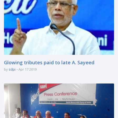
Glowing tributes paid to late A. Sayeed
by
sdpi
Apr 17 2019