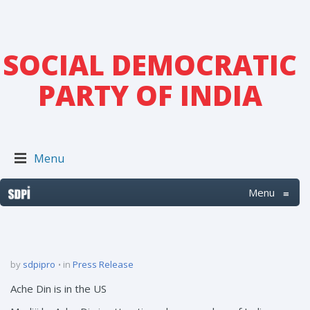
SOCIAL DEMOCRATIC
PARTY OF INDIA
Menu
Menu
≡
by
sdpipro
in
Press Release
Ache Din is in the US