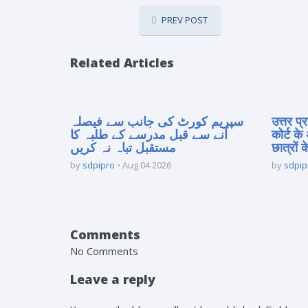
PREV POST
Related Articles
سپریم کورٹ کی جانب سے فیصلہ
उत्तर प
آنے سے قبل مدرسے کے طلبہ کا
कोर्ट के
مستقبل تباہ نہ کریں
छात्रों क
by
sdpipro
Aug 04 2026
by
sdpip
Comments
No Comments
Leave a reply