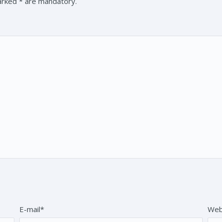
marked * are mandatory.
E-mail*
Web