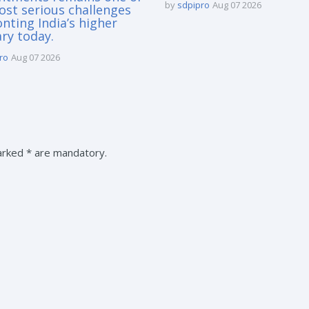
by
sdpipro
Aug 07 2026
ost serious challenges
nting India’s higher
ary today.
ro
Aug 07 2026
marked * are mandatory.