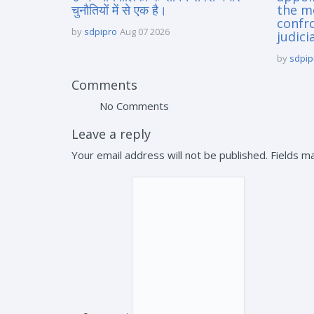
चुनौतियों में से एक है।
the m
confro
by
sdpipro
Aug 07 2026
judici
by
sdpip
Comments
No Comments
Leave a reply
Your email address will not be published. Fields 