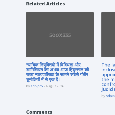
Related Articles
न्यायिक नियुक्तियों में विविधता और
The la
शामिलियत का अभाव आज हिंदुस्तान की
inclus
उच्च न्यायपालिका के सामने सबसे गंभीर
appoi
चुनौतियों में से एक है।
the m
confro
by
sdpipro
Aug 07 2026
judici
by
sdpip
Comments