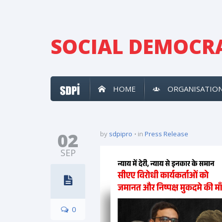
SOCIAL DEMOCRA
HOME
ORGANISATIO
02
by
sdpipro
in
Press Release
SEP
0