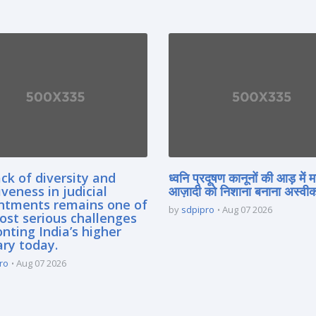
ck of diversity and
ध्वनि प्रदूषण कानूनों की आड़ में 
iveness in judicial
आज़ादी को निशाना बनाना अस्वीका
ntments remains one of
by
sdpipro
Aug 07 2026
ost serious challenges
nting India’s higher
ary today.
ro
Aug 07 2026