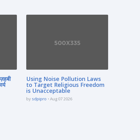
मज़हबी
Using Noise Pollution Laws
र्य
to Target Religious Freedom
is Unacceptable
by
sdpipro
Aug 07 2026