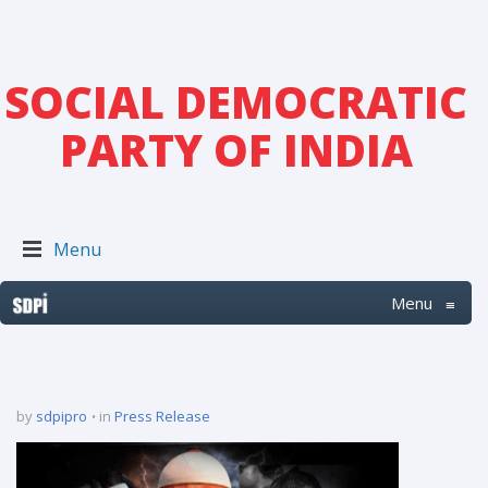
SOCIAL DEMOCRATIC
PARTY OF INDIA
Menu
Menu
≡
by
sdpipro
in
Press Release