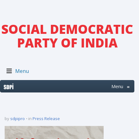
SOCIAL DEMOCRATIC
PARTY OF INDIA
Menu
Menu
≡
by
sdpipro
in
Press Release