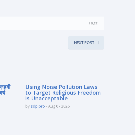
Tags:
NEXT POST
मज़हबी
Using Noise Pollution Laws
र्य
to Target Religious Freedom
is Unacceptable
by
sdpipro
Aug 07 2026