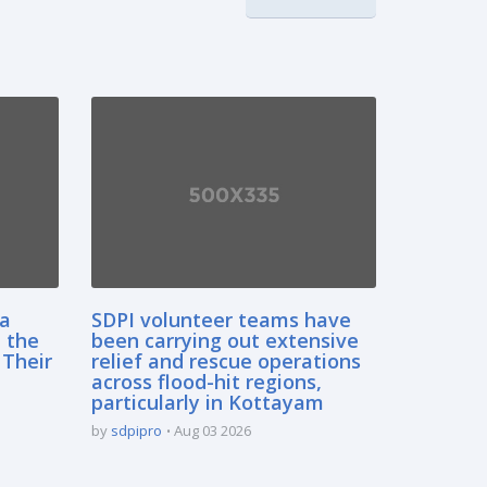
sa
SDPI volunteer teams have
 the
been carrying out extensive
 Their
relief and rescue operations
across flood-hit regions,
particularly in Kottayam
by
sdpipro
Aug 03 2026