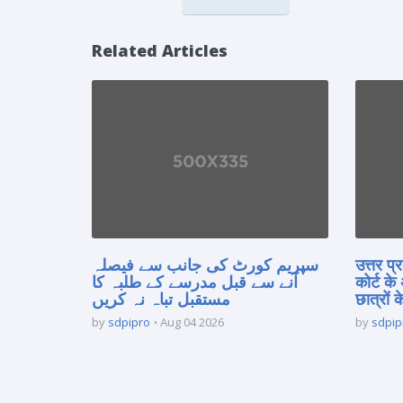
Related Articles
سپریم کورٹ کی جانب سے فیصلہ
उत्तर प
آنے سے قبل مدرسے کے طلبہ کا
कोर्ट के
مستقبل تباہ نہ کریں
छात्रों क
by
sdpipro
Aug 04 2026
by
sdpip