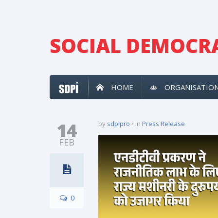
SOCIAL DEMOCRA
HOME
ORGANISATIO
14
by
sdpipro
in
Press Release
FEB
0