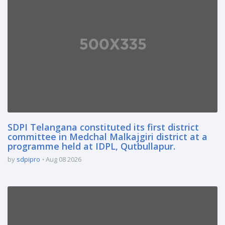
SDPI Telangana constituted its first district
committee in Medchal Malkajgiri district at a
programme held at IDPL, Qutbullapur.
by
sdpipro
Aug 08 2026