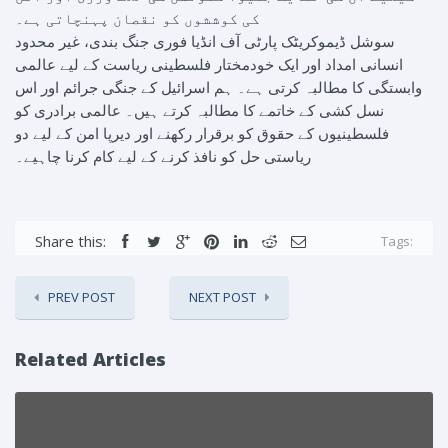
کی کوششوں کو نقصان پہنچاتی ہے۔
سوشل ڈیموکریٹک پارٹی آف انڈیا فوری جنگ بندی، غیر محدود
انسانی امداد اور ایک خودمختار فلسطینی ریاست کے لیے عالمی
وابستگی کا مطالبہ کرتی ہے۔ ہم اسرائیل کے جنگی جرائم اور اس
نسل کشی کے خاتمے کا مطالبہ کرتے ہیں۔ عالمی برادری کو
فلسطینیوں کے حقوق کو برقرار رکھنے اور دیرپا امن کے لیے دو
ریاستی حل کو نافذ کرنے کے لیے کام کرنا چاہیے۔
Share this:
Tags:
PREV POST
NEXT POST
Related Articles