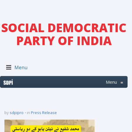
SOCIAL DEMOCRATIC
PARTY OF INDIA
Menu
Menu
≡
by
sdpipro
in
Press Release