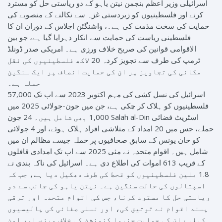
اسرائیلی وزیر اعظم بنجمن نیتن یاہو کے دو ریاستی حل کو مسترد
کرنے اور فلسطینیوں کو زبردستی غزہ سے نکالنے کے منصوبے کی
حمایت کی سخت مذمت کی ہے۔، واشنگٹن اجلاس کے دوران ان کا
فلسطینی ریاست کی حمایت سے انکار دہرایا گیا ہے، جو بین
الاقوامی قوانین کی صریح خلاف ورزی ہے۔ امریکی صدر ڈونلڈ
ٹرمپ کی طرف سے تجویز کردہ 20 لاکھ فلسطینیوں کی نقل
مکانی کی تجاویز پر ان کی حمایت انصاف پر ایک سنگین
حملہ ہے۔
اسرائیل کی نسل کشی کی مہم اکتوبر 2023 سے اب تک 57,000
فلسطینیوں کو ہلاک کر چکی ہے، جن میں جون-جولائی 2025 میں
1,000 بھی شامل ہیں۔ 24 جون Salah al-Din اسٹریٹ فضائی
حملے، جس میں 20 امداد کے متلاشی افراد ہلاک ہوئے، اور 4 جولائی
کو خان یونس کے سابق صحافیوں پر حملہ جیسے مظالم ان میں
شامل ہیں۔ اقوام متحدہ نے مئی 2025 سے اب تک امدادی قافلوں
کے قریب 613 اموات کی اطلاع دی ہے۔ اسرائیل کی ناکہ بندی نے
1.8 ملین فلسطینیوں کو قحط کی طرف دھکیل دیا ہے، جب کہ
اسپتالوں کی حالت سنگین ہے۔ نیتن یاہو کی جانب سے دو
ریاستی حل کا مسترد کرنا، جس کی اقوام متحدہ اور ترقی
پسند اقوام نے توثیق کی، اور نسلی صفائی کی پالیسیوں
کیلیے ان کی حمایت جنیوا کنونشن کی خلاف ورزی اور امن