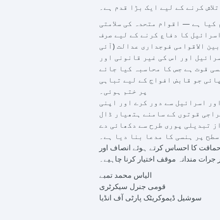
لاش کرنے کے لیے ایک بڑا قدم ہے۔
 کیا ہے — اقوام متحدہ کی سلامتی
اسرائیل کا دفاع کرنے کے لیے صرف
بین الاقوامی فوجداری عدالت (آئی
رائیل اور اس کی غیر قانونی اور
ی قوت ہے جس کا محاسبہ کیا جائے
ائی جو قابض افواج کے لیے تباہی
پر ختم ہوئی۔
اور اسرائیل سے دور کرے اور اپنی
راجی قوتوں کے سامنے ہتھیار ڈال
ز تبدیلی پوری طرح سے دکھائی دے
سطح پر ہنسی کا مدعا بنا دیا ہے۔
ی حماقت کا احساس کرتے ہوئے انصاف اور
 جرات مندانہ موقف اختیار کرنا چاہیے۔
الیاس محمد تمبے
قومی جنرل سیکرٹری
سوشیل ڈیموکریٹک پارٹی آف انڈیا