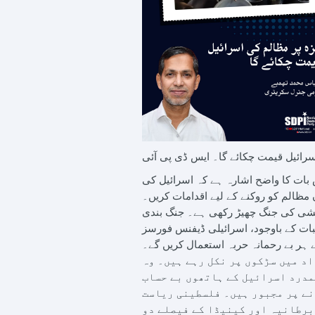
رائیل قیمت چکائے گا۔ ایس ڈی پی آئی
اس بات کا واضح اشارہ ہے کہ اسرائیل کی
ن مظالم کو روکنے کے لیے اقدامات کریں۔
ل کشی کی جنگ چھیڑ رکھی ہے۔ جنگ بندی
یلی ڈیفنس فورسز (IDF) غزہ کے نہتے لوگوں پر خوراک اور بنیادی ضروریات کے لیے اپنا تشدد جاری رکھے ہوئے ہیں۔ اب دنیا کو یقین ہو گیا
 ہر بے رحمانہ حربہ استعمال کریں گے۔
اد میں سڑکوں پر نکل رہے ہیں۔ وہ
مدرد اسرائیل کے ہاتھوں بے حساب
نے پر مجبور ہیں۔ فلسطینی ریاست
 برطانیہ اور کینیڈا کے فیصلے دو