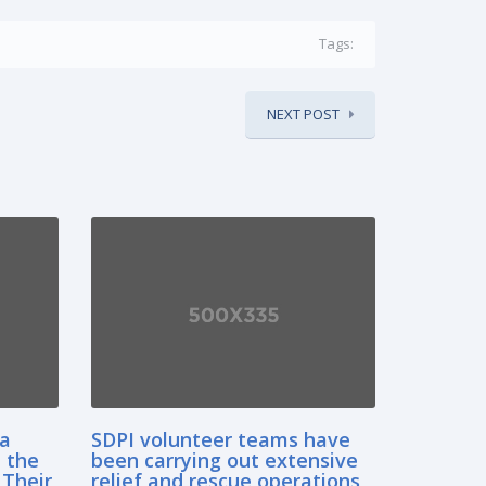
Tags:
NEXT POST
sa
SDPI volunteer teams have
 the
been carrying out extensive
 Their
relief and rescue operations