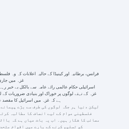
فرانس، برطانیہ اور کینیڈا کے حالیہ اعلانات کہ وہ فلس
غزہ میں جاری 
اسرائیلی حکام عالمی رائے عامہ سے بالکل بے خبر رہ
ہے کہ غزہ میں اسرائیل کا مقصد ع
لیکن دنیا ہر جگہ لوگوں کی طرف سے بڑے پیمانے پ
فلسطینی عوام کے لیے انصاف کا مطالبہ کرتے
مصائب کا شکار ہیں۔ اب یہ بات عیاں ہے کہ بااث
کو تسلیم کرنے کے بارے میں اقوام متحدہ