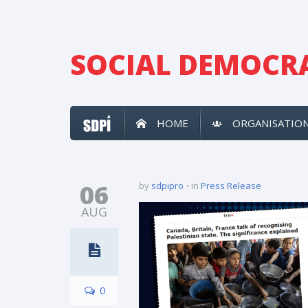
SOCIAL DEMOCRA
HOME
ORGANISATIO
06
by
sdpipro
in
Press Release
AUG
0