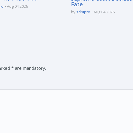
Fate
ro
Aug 04 2026
by
sdpipro
Aug 04 2026
marked * are mandatory.