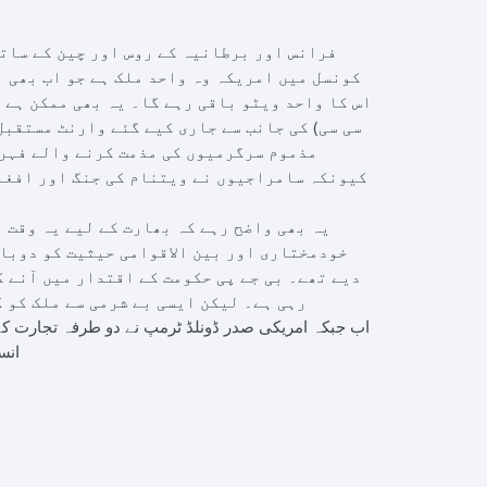
فرانس اور برطانیہ کے روس اور چین کے ساتھ
کونسل میں امریکہ وہ واحد ملک ہے جو اب بھی ا
اس کا واحد ویٹو باقی رہے گا۔ یہ بھی ممکن ہے 
سی سی) کی جانب سے جاری کیے گئے وارنٹ مستقب
مذموم سرگرمیوں کی مذمت کرنے والے فہرس
کیونکہ سامراجیوں نے ویتنام کی جنگ اور افغا
یہ بھی واضح رہے کہ بھارت کے لیے یہ وقت 
خودمختاری اور بین الاقوامی حیثیت کو دوبار
دیے تھے۔ بی جے پی حکومت کے اقتدار میں آنے 
رہی ہے۔ لیکن ایسی بے شرمی سے ملک کو 
اب جبکہ امریکی صدر ڈونلڈ ٹرمپ نے دو طرفہ تجارت کے 
انس