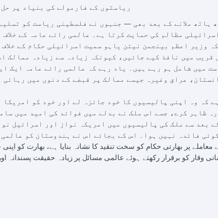
ریاستوں کے فارمولے کی بنیاد پر حل ت
 ہاتھ ملانے کے بعد بھی — جنہوں نے فلسطینی ریاست کو تسلیم
سرائیلی مظالم کی حمایت کرتا ہے۔ عالمی رائے عامہ کے خلاف 
کہ وزیر اعظم بینجمن نیتن یاہو سمیت اسرائیلی حکام کے خلاف 
ل قریب میں نافذ کیے جائیں، کیونکہ زیادہ سے زیادہ ممالک اس
ت میں شامل ہو رہے ہیں۔ یاد رہے کہ عالمی رائے عامہ ایک ایس
نستان، عراق وغیرہ جیسے ممالک پر قبضے کے دنوں میں رہائی پ
ہے کہ وہ اپنی پالیسیوں کا خود جائزہ لے اور خود کو امریکا 
ہ ظاہر کرے، جسے اس ملک نے بدلے میں فوائد کی امید میں سام
کے بعد سے ملک کی پالیسیوں میں امریکہ نواز اور اسرائیل نوا
کوئی فائدہ نہیں ہوا۔ اس کے بجائے اس نے ہندوستان کو عالمی 
معاملے پر بھارتی حکام کو سخت تنقید کا نشانہ بنایا ہے، بھارت کو اپن
انی وقار کو برقرار رکھتے ہوئے عالمی مسائل پر زیادہ حقیقت پسندانہ اور