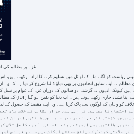
غزہ پر مظالم کی اس
طینی ریاست کو اگلے ماہ کے اوائل میں تسلیم کرنے کا ارادہ رکھتے ہیں، 
مظالم نے اپنے سابق اتحادیوں پر بھی دباؤ ڈالنا شروع کر دیا ہے کہ وہ ا
ے ہیں کیونکہ انہوں نے گزشتہ دو سالوں کے دوران غزہ کے عوام پر نس
کے مطالبات کے باوجود، اسرائ
لاقے کو وہاں کے لوگوں سے پاک کرنا ہے۔ وہ اپنے مقصد کے حصول کے لیے
ر احتجاج کا مشاہدہ کر رہی ہے، جو ان مظالم کے خلاف بڑی تعد
 ہیں جو گزشتہ کئی دہائیوں میں سامراجی طاقتوں اور ان کے ہ
ر مغربی طاقتیں بھی ابھرتے ہوئے انسانی المیے کا حل تلاش کر
 کی سلامتی کونسل کے پانچ مستقل ارکان میں سے دو فرانس اور