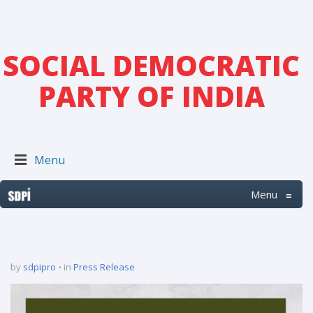
SOCIAL DEMOCRATIC
PARTY OF INDIA
Menu
Menu
≡
by
sdpipro
in
Press Release