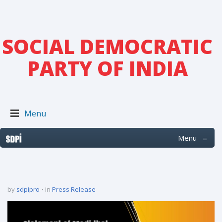
SOCIAL DEMOCRATIC
PARTY OF INDIA
Menu
Menu
≡
by
sdpipro
in
Press Release