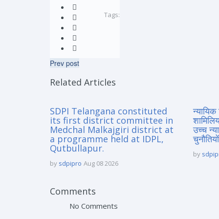
Tags:
Prev post
Related Articles
SDPI Telangana constituted
न्यायिक 
its first district committee in
शामिलिय
Medchal Malkajgiri district at
उच्च न्
a programme held at IDPL,
चुनौतियों
Qutbullapur.
by
sdpip
by
sdpipro
Aug 08 2026
Comments
No Comments