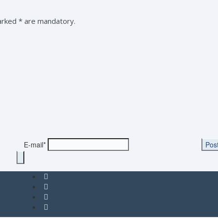
marked * are mandatory.
E-mail*