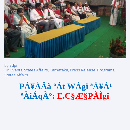
by
sdpi
in
Events
,
States Affairs
,
Karnataka
,
Press Release
,
Programs
,
States Affairs
PÀ¥ÀÄà ºÀt WÀgï ªÁ¥Á¹
ªÀiÁqÀ°:
E.C§Æ§PÀÌgï