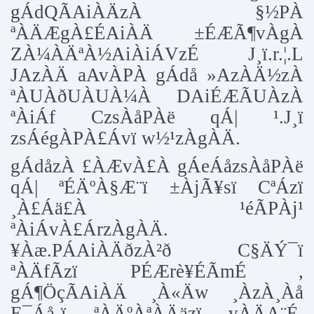
gÁdQÃAiÀÄzÀ §½PÀ
ªÀÄÆgÀ£ÉAiÀÄ ±ÉÆÃ¶vÀgÀ
ZÀ¼ÀÄªÀ½AiÀiÁVzÉ J¸ï.r.¦.L
JAzÀÄ aAvÀPÀ gÁdå »AzÀÄ½zÀ
ªÀUÀðUÀUÀ¼À DAiÉÆÃUÀzÀ
ªÀiÁf CzsÀåPÀë qÁ| ¹.J¸ï
zsÁégÀPÀ£Ávï w½¹zÀgÀÄ.
gÁdåzÀ £ÀÆvÀ£À gÁeÁåzsÀåPÀë
qÁ| ªÉÄºÀ§Æ¨ï ±ÀjÃ¥sï CªÁzï
¸À£Áä£À ¹éÃPÀj¹
ªÀiÁvÀ£ÁrzÀgÀÄ.
¥Àæ.PÁAiÀÄðzÀ²ð C§ÄÝ¯ï
ªÀÄfÃzï PÉÆrè¥ÉÃmÉ ,
gÁ¶ÖçÃAiÀÄ ¸À«Äw ¸ÀzÀ¸Àå
E¯Áå¸ï ªÀÄºÀªÀÄäzï vÀÄA¨É,