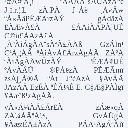
²æÃ¤ªÁ¸ï ªÀÄÄA¨sÁUÀzÀ°è
J¸ï.r.¦.L zÀ.PÀ f¯Áè ¸À«Äw
ºÀ«ÄäPÉÆArzÀÝ gÁdåzÀ
£ÀÆvÀ£À £ÁAiÀÄPÀjUÉ
C©ü£ÀAzÀ£Á
¸ÀªÀiÁgÀA¨sÀªÀ£ÀÄß GzÁÏn¹
CªÀgÀÄ ªÀiÁvÀ£ÁrzÀgÀÄ. ZÀºÁ
ªÀiÁgÀÄwÛzÀÝ ªÉÆÃ¢UÉ
ºÀvÀÄÛ ®PÀëzÀ PÉÆÃmï
zsÀj¸À®Ä ºÀt J°èAzÀ §AvÀÄ
JAzÀÄ EzÉÃ ªÉÃ¼É E. C§Æ§PÀÌgï
¥Àæ²ß¹zÀgÀÄ.
vÀ«Ä¼ÀÄ£Ár£À zÁæ«qÀ
ZÀ¼ÀÄªÀ½, GvÀÛgÀ
¥ÀæzÉÃ±ÀzÀ PÁA¹ÃgÁªÀiï