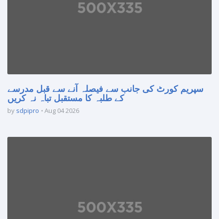
سپریم کورٹ کی جانب سے فیصلہ آنے سے قبل مدرسے
کے طلبہ کا مستقبل تباہ نہ کریں
by
sdpipro
Aug 04 2026