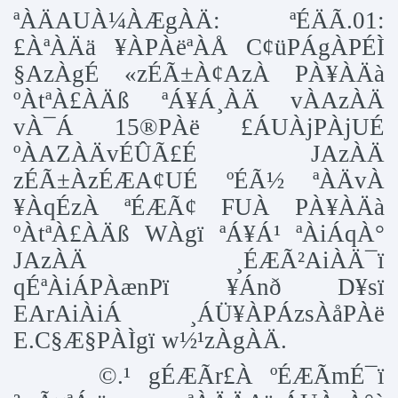
ªÀÄAUÀ¼ÀÆgÀÄ: ªÉÄÃ.01:
£ÀªÀÄä ¥ÀPÀëªÀÅ C¢üPÁgÀPÉÌ
§AzÀgÉ «zÉÃ±À¢AzÀ PÀ¥ÀÄà
ºÀtªÀ£ÀÄß ªÁ¥Á¸ÀÄ vÀAzÀÄ
vÀ¯Á 15®PÀë £ÁUÀjPÀjUÉ
ºÀAZÀÄvÉÛÃ£É JAzÀÄ
zÉÃ±ÀzÉÆA¢UÉ ºÉÃ½ ªÀÄvÀ
¥ÀqÉzÀ ªÉÆÃ¢ FUÀ PÀ¥ÀÄà
ºÀtªÀ£ÀÄß WÀgï ªÁ¥Á¹ ªÀiÁqÀ°
JAzÀÄ ¸ÉÆÃ²AiÀÄ¯ï
qÉªÀiÁPÀænPï ¥Ánð D¥sï
EArAiÀiÁ ¸ÁÜ¥ÀPÁzsÀåPÀë
E.C§Æ§PÀÌgï w½¹zÀgÀÄ.
©.¹ gÉÆÃr£À ºÉÆÃmÉ¯ï