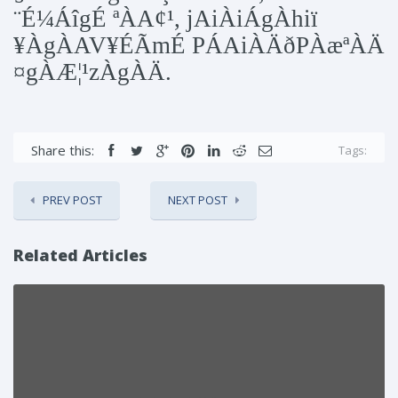
¨É¼ÁîgÉ ªÀA¢¹, jAiÀiÁgÀhiï
¥ÀgÀAV¥ÉÃmÉ PÁAiÀÄðPÀæªÀÄ
¤gÀÆ¦¹zÀgÀÄ.
Share this:
Tags:
PREV POST
NEXT POST
Related Articles