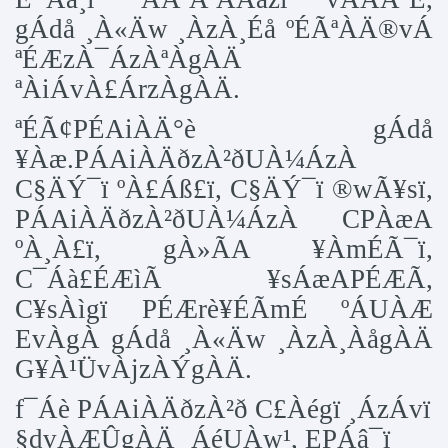
gÁdå ¸À«Äw ¸ÀzÀ¸Éå ºÉÃªÀÄ®vÁ
ªÉÆzÀ¯ÁzÀªÀgÀÄ
ªÀiÁvÀ£ÁrzÀgÀÄ.
ªÉÃ¢PÉAiÀÄ°è gÁdå
¥Àæ.PÁAiÀÄðzÀ²ðUÀ¼ÁzÀ
C§ÄÝ¯ï ºÀ£Áß£ï, C§ÄÝ¯ï ®wÃ¥sï,
PÁAiÀÄðzÀ²ðUÀ¼ÁzÀ CPÀæA
ºÀ¸À£ï, gÀ»ÃA ¥ÀmÉÃ¯ï,
C¯Áà£ÉÆìÃ ¥sÁæAPÉÆÃ,
C¥sÀìgï PÉÆrè¥ÉÃmÉ ºÁUÀÆ
EvÀgÀ gÁdå ¸À«Äw ¸ÀzÀ¸ÀågÀÄ
G¥À¹ÜvÀjzÀÝgÀÄ.
f¯Áè PÁAiÀÄðzÀ²ð C£Àégï ¸ÁzÁvï
§dvÀÆÛgÀÄ ¸ÁéUÀw¹, EPÁâ¯ï