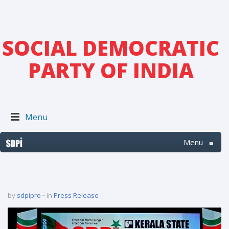
SOCIAL DEMOCRATIC
PARTY OF INDIA
Menu
Menu
≡
by
sdpipro
in
Press Release