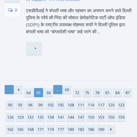
0
एसडीपीआई ने बंगाली भाषा और पहचान का अपमान करने वाले दिल्ली
पुलिस के रवैये की निंदा की सोशल डेमोक्रेटिक पार्टी ऑफ इंडिया
(SDPI) के राष्ट्रीय उपाध्यक्ष मोहम्मद शफी ने दिल्ली पुलिस द्वारा
बंगाली भाषा को “बांग्लादेशी भाषा” कहे जाने की ...
…
69
64
65
66
72
75
78
81
84
87
90
93
96
99
102
105
108
111
114
117
120
123
126
129
132
135
138
141
144
147
150
153
156
159
162
165
168
171
174
177
180
183
186
189