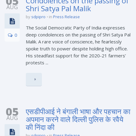
05
Condolences on the passing of
AUG
Shri Satya Pal Malik
by
sdpipro
in
Press Release
The Social Democratic Party of India expresses
deep condolences on the passing of Shri Satya Pal
0
Malik. A rare voice of conscience, he fearlessly
spoke truth to power despite holding high office.
His steadfast support for the 2020-21 farmers’
protests ...
05
एसडीपीआई ने बंगाली भाषा और पहचान का
AUG
अपमान करने वाले दिल्ली पुलिस के रवैये
की निंदा की
by
sdpipro
in
Press Release