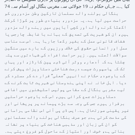
کیا ہے، جہاں حکام نے 19 جولائی سے مغربی بنگال اور آسام سے 74
بنگالی بولنے والے مسلمان تارکین وطن مزدوروں کو
حراست میں لیا ہے۔یہ مزدور، بنیادی طور پر کوڑا کرکٹ
اکھٹا کرنے والے اور کچی آبایوں میں رہنے والے مزدور
ہیں، ان کو شہریت کی تصدیق کے بہانے با ضابطہ چارجس یا
شفاف قانونی عمل کے بغیر رکھا جارہا ہے۔ اس سے مناسب
عمل اور انسانی حقوق کی خلاف ورزیوں کے بارے میں سنگین
سوالات اٹھتے ہیں۔ زیر حراست افراد کی شہادتوں سے پتہ
چلتا ہے کہ آدھار، ووٹر آئی ڈی، پین کارڈز، اور یہاں
تک کہ پاسپورٹ جیسے درست شناختی دستاویزات پیش کرنے
کے باوجود، حکام نے انہیں ”جعلی” قرار دے کر مسترد کر
دیا۔ اہل خانہ نے اپنی ہندوستانی شہریت ثابت کرنے کے
لیے مغربی بنگال کے مقامی پولیس اسٹیشنوں میں اضافی
دستاویزات جمع کرائی ہیں، اس کے باوجود حراستیں
برقرار ہیں، جس کی وجہ سے بڑے پیمانے پر پریشانی اور
غیر یقینی صورتحال ہے۔ایس ڈی پی آئی اس نظامی ہراسانی
کی مذمت کرتی ہے، جو صرف بنگالی بولنے والے مسلمانوں
کو ان کی زبان اور مذہبی شناخت کی بنیاد پر نشانہ
بناتی ہے، خوف اور امتیاز کے ماحول کو فروغ دیتی ہے۔