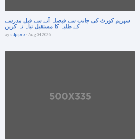
سپریم کورٹ کی جانب سے فیصلہ آنے سے قبل مدرسے
کے طلبہ کا مستقبل تباہ نہ کریں
by
sdpipro
Aug 04 2026