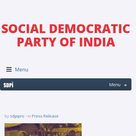
SOCIAL DEMOCRATIC
PARTY OF INDIA
Menu
Menu
≡
by
sdpipro
in
Press Release