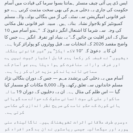
ایس ڈی پی آئی چیف منسٹر ہمانتا بسوا سرما کی قیادت میں آسام
حکومت کی جاری بے دخلی مہم کی بھی سخت مذمت کرتی ہے، جو
غیر قانونی امیگریشن سے نمٹنے کی آڑ میں بنگالی بولنے والے مسلم
کمیونٹیز کو بلاجواز نشانہ بناتے ہیں۔ مبینہ غیر قانونی نقل مکانی
کی وجہ سے شرما کا اشتعال انگیز دعویٰ کہ ”ہندو آسام میں 10
سال کے اندر اقلیت بن جائیں گے” بے بنیاد اور تفرقہ انگیز ہے، جس کا
واضح مقصد 2026 کے انتخابات سے قبل ووٹروں کو پولرائز کرنا ہے۔
ان کا یہ دعویٰ کہ ”10 لاکھ ایکڑ” پر ”غیر قانونی بنگلہ
دیشیوں ” نے قبضہ کر رکھا ہے، قابل اعتبار ثبوت نہیں ہے
اور فرقہ وارانہ منافرت کو ہوا دیتا ہے، جو آسام کے
سماجی تانے بانے کو مزید خراب کر رہا ہے۔
آسام میں بے دخلی کی پرتشدد مہم — جس کے دوران بنگالی نژاد
مسلم خاندانوں سے تعلق رکھنے والے 8,000 مکانات کو مسمار کیا
گیا — اس ظلم کی مثال ہے۔ ان بے دخلیوں کے دوران 19 سالہ
ساکوار علی کی موت انسانی سلوک کے حوالے سے گوہاٹی
ہائی کورٹ کے حکم نامے کی صریح نظر اندازی کی عکاسی
کرتی ہے۔
دوسری طرف علاقائی اثرات تشویشناک ہیں۔ ناگالینڈ، منی
پور، اور میگھالیہ جیسی ریاستوں نے ان بے گھر افراد کو