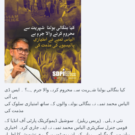
کیا بنگالی بولنا شہریت سے محروم کرنے والا جرم ہے؟ ۔ ایس ڈی
پی آئی
الیاس محمد تمبے نے بنگالی بولنے والوں کے ساتھ امتیازی سلوک کی
مذمت کی
نئی دہلی۔ (پریس ریلیز)۔ سوشیل ڈیموکریٹک پارٹی آف انڈیا کے
قومی جنرل سکریٹری الیاس محمد تمبے نے اپنے جاری کردہ اخباری
بیان میں گروگرام، ہریانہ کی ان رپورٹوں پر گہری تشویش کا اظہار