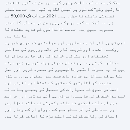
بلاک کرنے کے لیے الرٹ جاری کیے ہیں جن کو ”غیر قانونی
تارکین وطن” کے طور پر لیبل لگایا گیا ہے، جس سے نسلی
کشیدگی بڑھنے کا خطرہ ہے۔ 2021 سے اب تک 50,000 سے
زیادہ لوگ بے گھر ہو چکے ہیں، جن کی بحالی کا کوئی
منصوبہ نہیں ہے، جس سے خاندانوں کو شدید مشکلات کا
سامنا ہے۔
ایس ڈی پی آئی ان بے دخلیوں اور حراستوں کو فوری طور پر
روکنے، تشدد اور طریقہ کار کی خلاف ورزیوں کی عدالتی
تحقیقات اور متاثرہ خاندانوں کی جامع بحالی کا
مطالبہ کرتی ہے۔ ہم شمال مشرقی ریاستوں پر زور دیتے
ہیں کہ وہ تفرقہ انگیز پالیسیوں کو مسترد کریں اور نقل
مکانی کے مسائل پر جامع بات چیت میں مشغول ہوں۔ مرکزی
حکومت کو اقلیتوں کے حقوق کے تحفظ اور آئینی اور
انسانی حقوق کے معیارات کی تعمیل کو یقینی بنانے کے
لیے مداخلت کرنی چاہیے۔ایس ڈی پی آئی بے گھر اور حراست
میں لیے گئے لوگوں کے ساتھ یکجہتی کے ساتھ کھڑا ہے،
اور بے دخلی کی اس منظم مہم کے دوران ان کے وقار اور
انصاف کی وکالت کرنے کے اپنے عزم کا اعادہ کرتا ہے۔