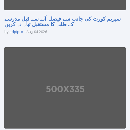
سپریم کورٹ کی جانب سے فیصلہ آنے سے قبل مدرسے
کے طلبہ کا مستقبل تباہ نہ کریں
by
sdpipro
Aug 04 2026