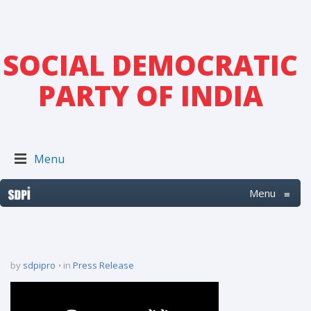
SOCIAL DEMOCRATIC
PARTY OF INDIA
Menu
Menu
≡
by
sdpipro
in
Press Release