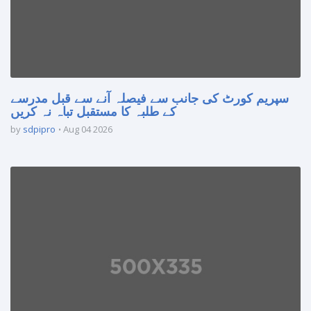
سپریم کورٹ کی جانب سے فیصلہ آنے سے قبل مدرسے
کے طلبہ کا مستقبل تباہ نہ کریں
by
sdpipro
Aug 04 2026