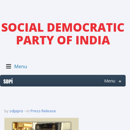
SOCIAL DEMOCRATIC
PARTY OF INDIA
Menu
Menu
≡
by
sdpipro
in
Press Release