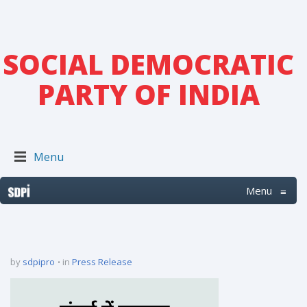
SOCIAL DEMOCRATIC
PARTY OF INDIA
Menu
Menu
≡
by
sdpipro
in
Press Release