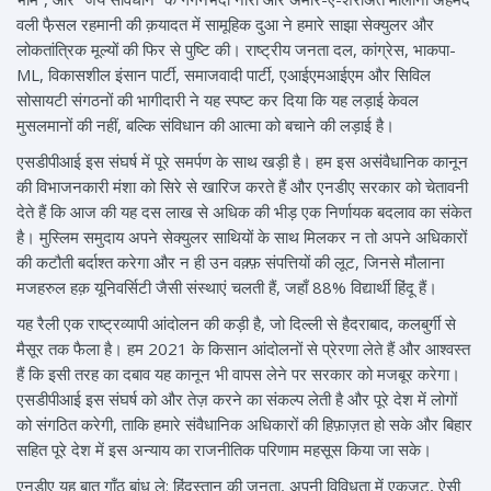
वली फै़सल रहमानी की क़यादत में सामूहिक दुआ ने हमारे साझा सेक्युलर और
लोकतांत्रिक मूल्यों की फिर से पुष्टि की। राष्ट्रीय जनता दल, कांग्रेस, भाकपा-
ML, विकासशील इंसान पार्टी, समाजवादी पार्टी, एआईएमआईएम और सिविल
सोसायटी संगठनों की भागीदारी ने यह स्पष्ट कर दिया कि यह लड़ाई केवल
मुसलमानों की नहीं, बल्कि संविधान की आत्मा को बचाने की लड़ाई है।
एसडीपीआई इस संघर्ष में पूरे समर्पण के साथ खड़ी है। हम इस असंवैधानिक कानून
की विभाजनकारी मंशा को सिरे से खारिज करते हैं और एनडीए सरकार को चेतावनी
देते हैं कि आज की यह दस लाख से अधिक की भीड़ एक निर्णायक बदलाव का संकेत
है। मुस्लिम समुदाय अपने सेक्युलर साथियों के साथ मिलकर न तो अपने अधिकारों
की कटौती बर्दाश्त करेगा और न ही उन वक़्फ़ संपत्तियों की लूट, जिनसे मौलाना
मजहरुल हक़ यूनिवर्सिटी जैसी संस्थाएं चलती हैं, जहाँ 88% विद्यार्थी हिंदू हैं।
यह रैली एक राष्ट्रव्यापी आंदोलन की कड़ी है, जो दिल्ली से हैदराबाद, कलबुर्गी से
मैसूर तक फैला है। हम 2021 के किसान आंदोलनों से प्रेरणा लेते हैं और आश्वस्त
हैं कि इसी तरह का दबाव यह कानून भी वापस लेने पर सरकार को मजबूर करेगा।
एसडीपीआई इस संघर्ष को और तेज़ करने का संकल्प लेती है और पूरे देश में लोगों
को संगठित करेगी, ताकि हमारे संवैधानिक अधिकारों की हिफ़ाज़त हो सके और बिहार
सहित पूरे देश में इस अन्याय का राजनीतिक परिणाम महसूस किया जा सके।
एनडीए यह बात गाँठ बांध ले: हिंदुस्तान की जनता, अपनी विविधता में एकजुट, ऐसी