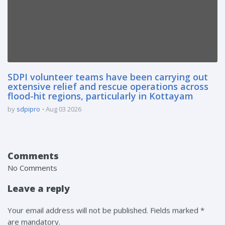
SDPI volunteer teams have been carrying out
extensive relief and rescue operations across
flood-hit regions, particularly in Kottayam
by
sdpipro
Aug 03 2026
Comments
No Comments
Leave a reply
Your email address will not be published. Fields marked *
are mandatory.