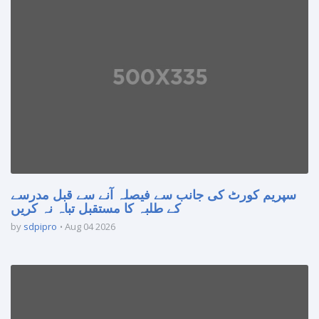
سپریم کورٹ کی جانب سے فیصلہ آنے سے قبل مدرسے
کے طلبہ کا مستقبل تباہ نہ کریں
by
sdpipro
Aug 04 2026