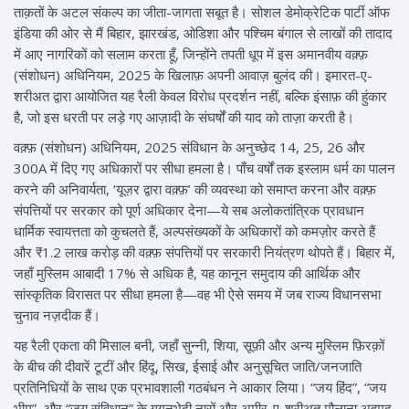
ताक़तों के अटल संकल्प का जीता-जागता सबूत है। सोशल डेमोक्रेटिक पार्टी ऑफ
इंडिया की ओर से मैं बिहार, झारखंड, ओडिशा और पश्चिम बंगाल से लाखों की तादाद
में आए नागरिकों को सलाम करता हूँ, जिन्होंने तपती धूप में इस अमानवीय वक़्फ़
(संशोधन) अधिनियम, 2025 के खिलाफ़ अपनी आवाज़ बुलंद की। इमारत-ए-
शरीअत द्वारा आयोजित यह रैली केवल विरोध प्रदर्शन नहीं, बल्कि इंसाफ़ की हुंकार
है, जो इस धरती पर लड़े गए आज़ादी के संघर्षों की याद को ताज़ा करती है।
वक़्फ़ (संशोधन) अधिनियम, 2025 संविधान के अनुच्छेद 14, 25, 26 और
300A में दिए गए अधिकारों पर सीधा हमला है। पाँच वर्षों तक इस्लाम धर्म का पालन
करने की अनिवार्यता, ‘यूज़र द्वारा वक़्फ़’ की व्यवस्था को समाप्त करना और वक़्फ़
संपत्तियों पर सरकार को पूर्ण अधिकार देना—ये सब अलोकतांत्रिक प्रावधान
धार्मिक स्वायत्तता को कुचलते हैं, अल्पसंख्यकों के अधिकारों को कमज़ोर करते हैं
और ₹1.2 लाख करोड़ की वक़्फ़ संपत्तियों पर सरकारी नियंत्रण थोपते हैं। बिहार में,
जहाँ मुस्लिम आबादी 17% से अधिक है, यह कानून समुदाय की आर्थिक और
सांस्कृतिक विरासत पर सीधा हमला है—वह भी ऐसे समय में जब राज्य विधानसभा
चुनाव नज़दीक हैं।
यह रैली एकता की मिसाल बनी, जहाँ सुन्नी, शिया, सूफ़ी और अन्य मुस्लिम फ़िरक़ों
के बीच की दीवारें टूटीं और हिंदू, सिख, ईसाई और अनुसूचित जाति/जनजाति
प्रतिनिधियों के साथ एक प्रभावशाली गठबंधन ने आकार लिया। “जय हिंद”, “जय
भीम”, और “जय संविधान” के गगनभेदी नारों और अमीर-ए-शरीअत मौलाना अहमद