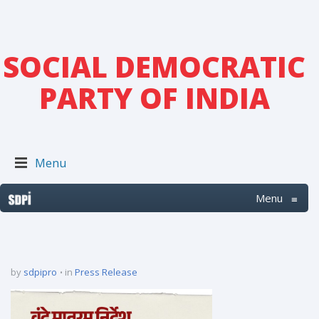
SOCIAL DEMOCRATIC
PARTY OF INDIA
Menu
Menu
≡
by
sdpipro
in
Press Release