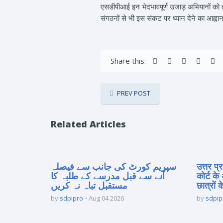
एसडीपीआई इन भेदभावपूर्ण उजाड़ अभियानों को तु
संगठनों से भी इस संकट पर ध्यान देने का आह्व
Share this:
PREV POST
Related Articles
سپریم کورٹ کی جانب سے فیصلہ
उत्तर प
آنے سے قبل مدرسے کے طلبہ کا
कोर्ट के
مستقبل تباہ نہ کریں
छात्रों क
by
sdpipro
Aug 04 2026
by
sdpip