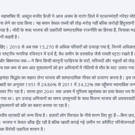
 महासचिव पी. अब्दुल मजीद फ़ैज़ी ने आज असम के दरांग ज़िले में प्रधानमंत्री नरेंद्र मो
स लेने का दावा किया। यह बयान केवल तथ्यों की तोड़-मरोड़ नहीं बल्कि करोड़ों हिंदुस्त
ा रहा है। मोदी के शब्द भाजपा की ज़हरीली साम्प्रदायिक राजनीति का हिस्सा हैं, जिसका 
ानी कहती है।
ना चाहिए। 2016 से अब तक 15,270 से अधिक परिवारों को उजाड़ा गया है, जिनमें अधिकतर बा
राष्ट्रीय नागरिक रजिस्टर में दर्ज हैं, वैध ज़मीन के दस्तावेज़ जैसे रायती पट्टा रखते है
बिश्वनाथ तक—ने बिना किसी कानूनी प्रक्रिया के घरों, मस्जिदों और स्कूलों को तोड़
तक कम से कम आठ मुसलमानों को इन अभियानों में गोलियों से मौत के घाट उतारा गया ह
्ववादी षड्यंत्र सिद्धांत का सहारा लेना भाजपा की साम्प्रदायिक नीयत को उजागर करता है।
लिम आबादी का अनुपात 1951 में 24.86% से 2011 में 34.22% तक पहुँचना स्वाभाविक ज
ार गिर रहा है। सरमा द्वारा 2041 तक असम में मुस्लिम बहुसंख्या का दावा केवल भय फैल
या गया था। इन उजाड़ अभियानों का समय उपचुनावों के साथ मिलना भाजपा की अवसरवादी 
मुसलमानों को बलि का बकरा बनाया जा रहा है।
नवीय त्रासदी को जन्म दिया है। हज़ारों लोग तिरपाल के नीचे शरण लिए हुए हैं—बिना छत, ब
ै। भाजपा न केवल आँख मूँद रही है बल्कि खाली कराई गई ज़मीन पर कॉर्पोरेट परियोजनाओ
क विरोधी ज़हरीला शासन है।