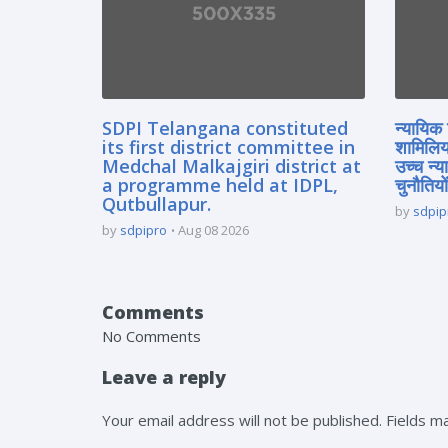
SDPI Telangana constituted
न्यायिक 
its first district committee in
शामिलिय
Medchal Malkajgiri district at
उच्च न्
a programme held at IDPL,
चुनौतियों
Qutbullapur.
by
sdpip
by
sdpipro
Aug 08 2026
Comments
No Comments
Leave a reply
Your email address will not be published. Fields 