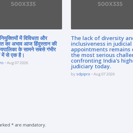
नियुक्तियों में विविधता और
The lack of diversity an
त का अभाव आज हिंदुस्तान की
inclusiveness in judicial
यायपालिका के सामने सबसे गंभीर
appointments remains 
 में से एक है।
the most serious chall
confronting India’s high
ro
Aug 07 2026
judiciary today.
by
sdpipro
Aug 07 2026
marked * are mandatory.