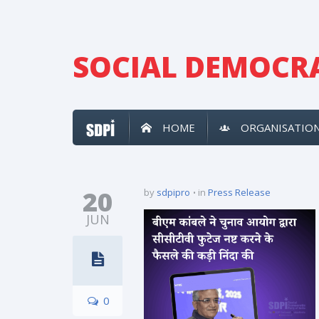
SOCIAL DEMOCRA
HOME
ORGANISATIO
20
by
sdpipro
in
Press Release
JUN
0