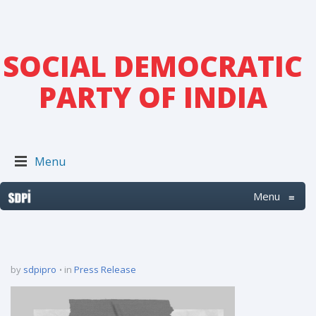
SOCIAL DEMOCRATIC
PARTY OF INDIA
Menu
Menu
≡
by
sdpipro
in
Press Release