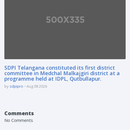
SDPI Telangana constituted its first district
committee in Medchal Malkajgiri district at a
programme held at IDPL, Qutbullapur.
by
sdpipro
Aug 08 2026
Comments
No Comments