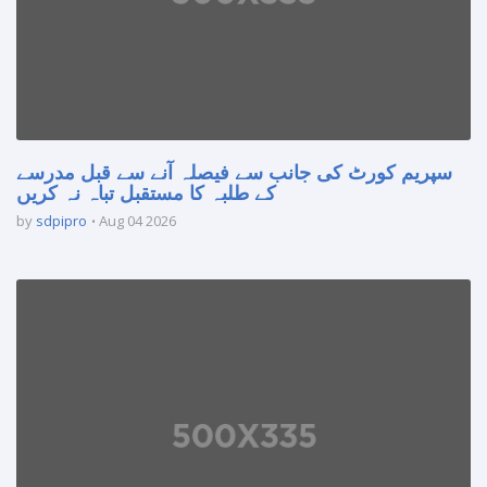
سپریم کورٹ کی جانب سے فیصلہ آنے سے قبل مدرسے
کے طلبہ کا مستقبل تباہ نہ کریں
by
sdpipro
Aug 04 2026