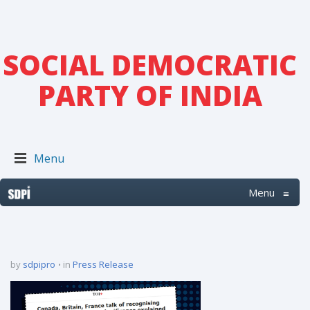
SOCIAL DEMOCRATIC
PARTY OF INDIA
Menu
Menu
≡
by
sdpipro
in
Press Release