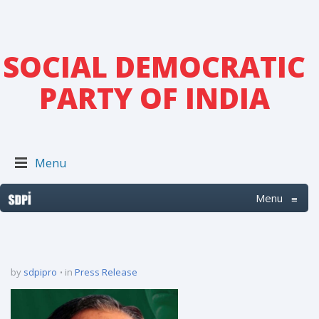
SOCIAL DEMOCRATIC
PARTY OF INDIA
Menu
Menu
≡
by
sdpipro
in
Press Release