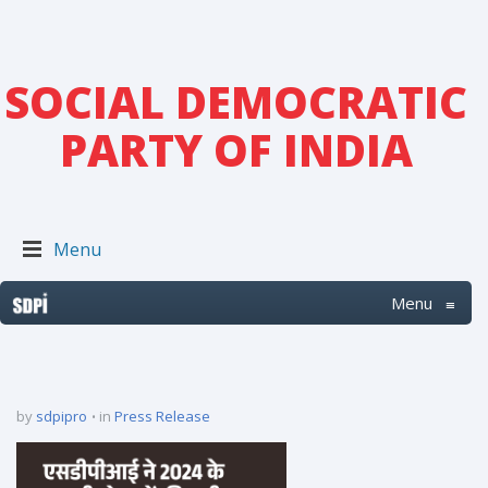
SOCIAL DEMOCRATIC
PARTY OF INDIA
Menu
Menu
≡
by
sdpipro
in
Press Release