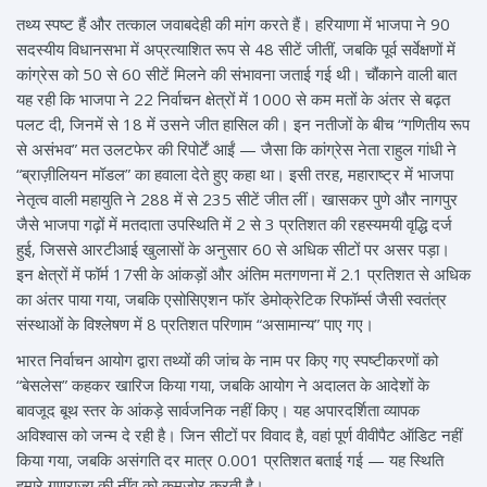
तथ्य स्पष्ट हैं और तत्काल जवाबदेही की मांग करते हैं। हरियाणा में भाजपा ने 90
सदस्यीय विधानसभा में अप्रत्याशित रूप से 48 सीटें जीतीं, जबकि पूर्व सर्वेक्षणों में
कांग्रेस को 50 से 60 सीटें मिलने की संभावना जताई गई थी। चौंकाने वाली बात
यह रही कि भाजपा ने 22 निर्वाचन क्षेत्रों में 1000 से कम मतों के अंतर से बढ़त
पलट दी, जिनमें से 18 में उसने जीत हासिल की। इन नतीजों के बीच “गणितीय रूप
से असंभव” मत उलटफेर की रिपोर्टें आईं — जैसा कि कांग्रेस नेता राहुल गांधी ने
“ब्राज़ीलियन मॉडल” का हवाला देते हुए कहा था। इसी तरह, महाराष्ट्र में भाजपा
नेतृत्व वाली महायुति ने 288 में से 235 सीटें जीत लीं। खासकर पुणे और नागपुर
जैसे भाजपा गढ़ों में मतदाता उपस्थिति में 2 से 3 प्रतिशत की रहस्यमयी वृद्धि दर्ज
हुई, जिससे आरटीआई खुलासों के अनुसार 60 से अधिक सीटों पर असर पड़ा।
इन क्षेत्रों में फॉर्म 17सी के आंकड़ों और अंतिम मतगणना में 2.1 प्रतिशत से अधिक
का अंतर पाया गया, जबकि एसोसिएशन फॉर डेमोक्रेटिक रिफॉर्म्स जैसी स्वतंत्र
संस्थाओं के विश्लेषण में 8 प्रतिशत परिणाम “असामान्य” पाए गए।
भारत निर्वाचन आयोग द्वारा तथ्यों की जांच के नाम पर किए गए स्पष्टीकरणों को
“बेसलेस” कहकर खारिज किया गया, जबकि आयोग ने अदालत के आदेशों के
बावजूद बूथ स्तर के आंकड़े सार्वजनिक नहीं किए। यह अपारदर्शिता व्यापक
अविश्वास को जन्म दे रही है। जिन सीटों पर विवाद है, वहां पूर्ण वीवीपैट ऑडिट नहीं
किया गया, जबकि असंगति दर मात्र 0.001 प्रतिशत बताई गई — यह स्थिति
हमारे गणराज्य की नींव को कमजोर करती है।