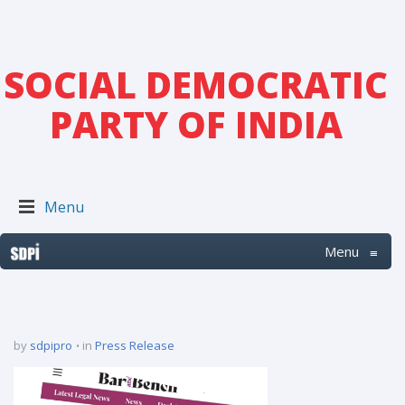
SOCIAL DEMOCRATIC
PARTY OF INDIA
Menu
Menu
≡
by
sdpipro
in
Press Release