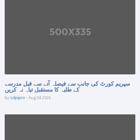
سپریم کورٹ کی جانب سے فیصلہ آنے سے قبل مدرسے
کے طلبہ کا مستقبل تباہ نہ کریں
by
sdpipro
Aug 04 2026