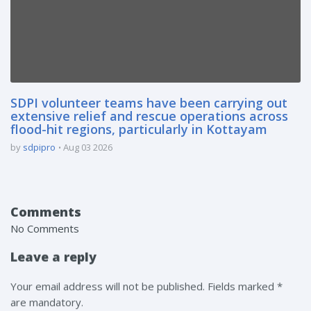
SDPI volunteer teams have been carrying out
extensive relief and rescue operations across
flood-hit regions, particularly in Kottayam
by
sdpipro
Aug 03 2026
Comments
No Comments
Leave a reply
Your email address will not be published. Fields marked *
are mandatory.