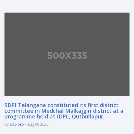
SDPI Telangana constituted its first district
committee in Medchal Malkajgiri district at a
programme held at IDPL, Qutbullapur.
by
sdpipro
Aug 08 2026