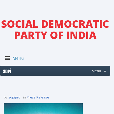
SOCIAL DEMOCRATIC
PARTY OF INDIA
Menu
Menu
≡
by
sdpipro
in
Press Release