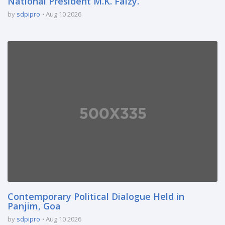
National President M.K. Faizy.
by
sdpipro
Aug 10 2026
Contemporary Political Dialogue Held in
Panjim, Goa
by
sdpipro
Aug 10 2026