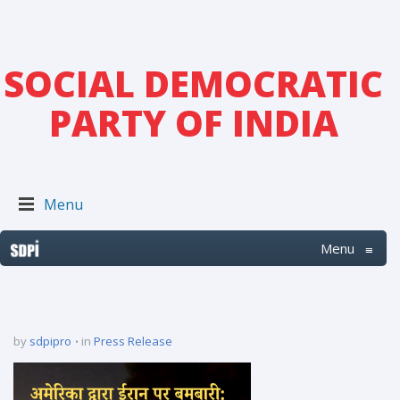
SOCIAL DEMOCRATIC
PARTY OF INDIA
Menu
Menu
≡
by
sdpipro
in
Press Release